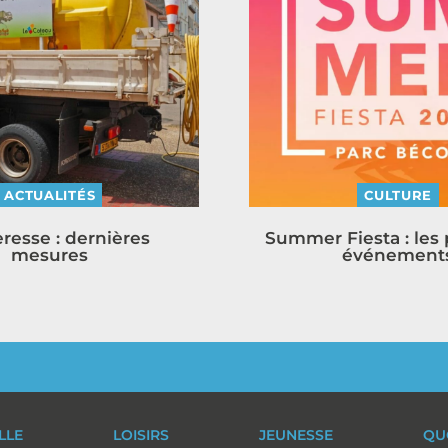
ACTUALITÉS
CULTURE
resse : dernières
Summer Fiesta : les
mesures
événement
ILLE
LOISIRS
JEUNESSE
QU