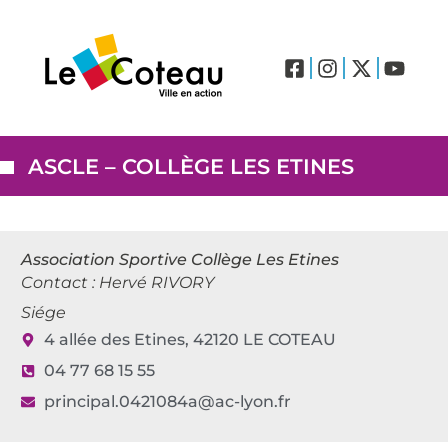
LABEL VILLES ET VILLAGES FLEURIS – LE COTEAU (3 FLEURS)
Drone et réglementation
Histoire et présentation
ASCLE – COLLÈGE LES ETINES
Association Sportive Collège Les Etines
Contact : Hervé RIVORY
Siége
4 allée des Etines, 42120 LE COTEAU
04 77 68 15 55
principal.0421084a@ac-lyon.fr