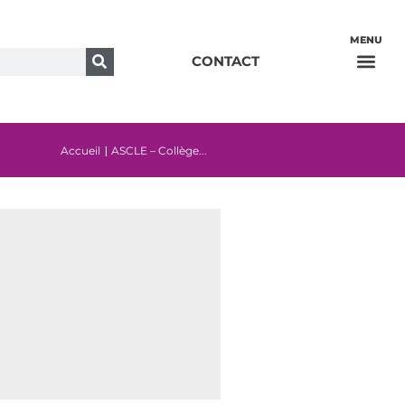
Ehpad et Foyer-résidence
CONTACT
Accueil
ASCLE – Collège...
|