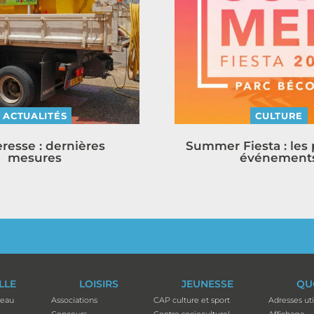
ACTUALITÉS
CULTURE
resse : dernières
Summer Fiesta : les
mesures
événement
ILLE
LOISIRS
JEUNESSE
QU
teau
Associations
CAP culture et sport
Adresses uti
Concours
Centre socioculturel
Affichage