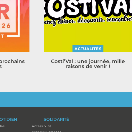
ACTUALITÉS
 prochains
Costi’Val : une journée, mille
s
raisons de venir !
OTIDIEN
SOLIDARITÉ
les
Accessibilité
Aide aux vacances