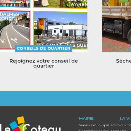
CONSEILS DE QUARTIER
Rejoignez votre conseil de
Séche
quartier
MAIRIE
LA V
Services municipaux
Canton du Co
Démarches en ligne
Commerce