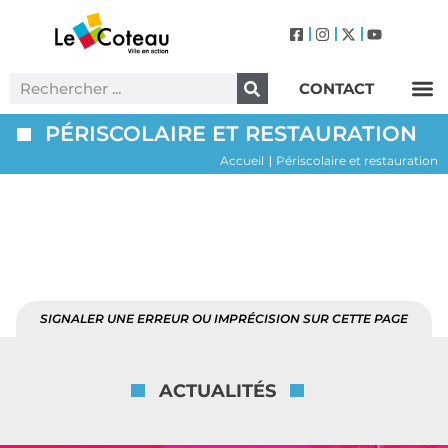
CONTACT
Label Villes et Villages Fleuris – Le Coteau (3 Fleurs)
PÉRISCOLAIRE ET RESTAURATION
Accueil
Périscolaire et restauration
|
Périscolaire et
restauration
SIGNALER UNE ERREUR OU IMPRÉCISION SUR CETTE PAGE
ACTUALITÉS