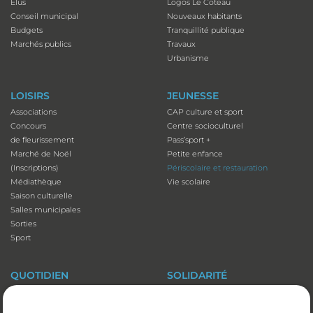
Élus
Logos Le Coteau
Conseil municipal
Nouveaux habitants
Budgets
Tranquillité publique
Marchés publics
Travaux
Urbanisme
LOISIRS
JEUNESSE
Associations
CAP culture et sport
Concours
Centre socioculturel
de fleurissement
Pass’sport +
Marché de Noël
Petite enfance
(Inscriptions)
Périscolaire et restauration
Médiathèque
Vie scolaire
Saison culturelle
Salles municipales
Sorties
Sport
QUOTIDIEN
SOLIDARITÉ
Adresses utiles
Accessibilité
Affichage
Aide aux vacances