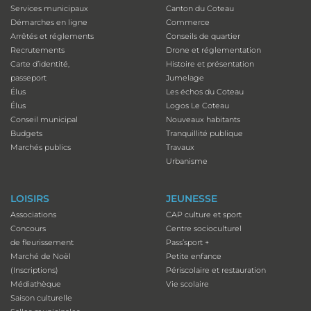
Services municipaux
Canton du Coteau
Démarches en ligne
Commerce
Arrêtés et réglements
Conseils de quartier
Recrutements
Drone et réglementation
Carte d’identité,
Histoire et présentation
passeport
Jumelage
Élus
Les échos du Coteau
Élus
Logos Le Coteau
Conseil municipal
Nouveaux habitants
Budgets
Tranquillité publique
Marchés publics
Travaux
Urbanisme
LOISIRS
JEUNESSE
Associations
CAP culture et sport
Concours
Centre socioculturel
de fleurissement
Pass’sport +
Marché de Noël
Petite enfance
(Inscriptions)
Périscolaire et restauration
Médiathèque
Vie scolaire
Saison culturelle