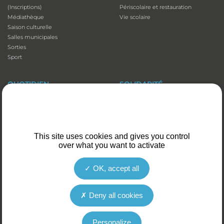
(Inscriptions)
Périscolaire et restauration
Médiathèque
Vie scolaire
Saison culturelle
Salles municipales
Sorties
Sport
QUOTIDIEN
SOLIDARITÉ
Adresses utiles
Accessibilité
Affichage
Aide aux vacances
Animaux domestiques
Atelier numérique
Appli illiwap©
Carte séniors
This site uses cookies and gives you control
Cimetières
CCAS
over what you want to activate
Déchets
Colis de Noël
Emploi
EHPAD et Foyer-résidence
Fibre optique
Mutuelles communales
OK, accept all
Marché
Plan canicule
Santé et prévention
Portage de repas
Deny all cookies
Stationnement
Transports
Personalize