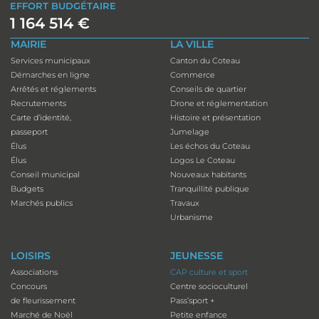
EFFORT BUDGÉTAIRE
1 164 514 €
MAIRIE
LA VILLE
Services municipaux
Canton du Coteau
Démarches en ligne
Commerce
Arrêtés et réglements
Conseils de quartier
Recrutements
Drone et réglementation
Carte d’identité,
Histoire et présentation
passeport
Jumelage
Élus
Les échos du Coteau
Élus
Logos Le Coteau
Conseil municipal
Nouveaux habitants
Budgets
Tranquillité publique
Marchés publics
Travaux
Urbanisme
LOISIRS
JEUNESSE
Associations
CAP culture et sport
Concours
Centre socioculturel
de fleurissement
Pass’sport +
Marché de Noël
Petite enfance