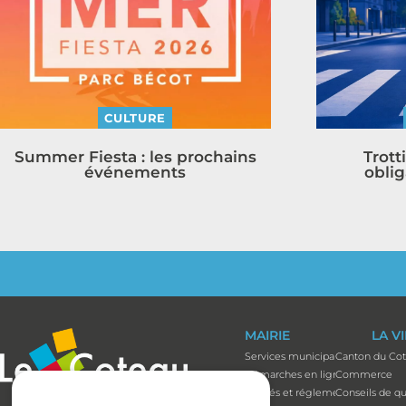
CULTURE
Summer Fiesta : les prochains
Trott
événements
oblig
MAIRIE
LA V
Services municipaux
Canton du Co
Démarches en ligne
Commerce
Arrêtés et réglements
Conseils de qu