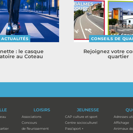
ACTUALITÉS
CONSEILS DE QUA
inette : le casque
Rejoignez votre co
atoire au Coteau
quartier
ILLE
LOISIRS
JEUNESSE
QU
teau
Associations
CAP culture et sport
Adresses uti
Concours
Centre socioculturel
Affichage
artier
de fleurissement
Pass’sport +
Animaux do