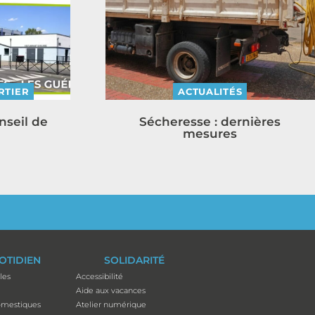
RTIER
ACTUALITÉS
nseil de
Sécheresse : dernières
mesures
OTIDIEN
SOLIDARITÉ
les
Accessibilité
Aide aux vacances
mestiques
Atelier numérique