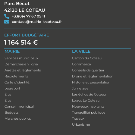
Parc Bécot
42120 LE COTEAU
+33(0)4 77 67 05 11
contact@mairie-lecoteau.fr
EFFORT BUDGÉTAIRE
1 164 514 €
MAIRIE
LA VILLE
Services municipaux
Canton du Coteau
Démarches en ligne
Commerce
Arrêtés et réglements
Conseils de quartier
Recrutements
Drone et réglementation
Carte d’identité,
Histoire et présentation
passeport
Jumelage
Élus
Les échos du Coteau
Élus
Logos Le Coteau
Conseil municipal
Nouveaux habitants
Budgets
Tranquillité publique
Marchés publics
Travaux
Urbanisme