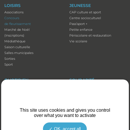
LOISIRS
JEUNESSE
Associations
CAP culture et sport
Concours
Centre socioculturel
de fleurissement
Pass’sport +
Marché de Noël
Petite enfance
(Inscriptions)
Périscolaire et restauration
Médiathèque
Vie scolaire
Saison culturelle
Salles municipales
Sorties
Sport
QUOTIDIEN
SOLIDARITÉ
Adresses utiles
Accessibilité
Affichage
Aide aux vacances
Animaux domestiques
Atelier numérique
Appli illiwap©
Carte séniors
This site uses cookies and gives you control
Cimetières
CCAS
over what you want to activate
Déchets
Colis de Noël
Emploi
EHPAD et Foyer-résidence
Fibre optique
Mutuelles communales
OK, accept all