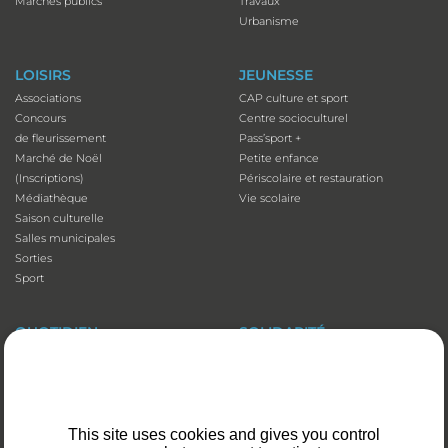
Marchés publics
Travaux
Urbanisme
LOISIRS
JEUNESSE
Associations
CAP culture et sport
Concours
Centre socioculturel
de fleurissement
Pass’sport +
Marché de Noël
Petite enfance
(Inscriptions)
Périscolaire et restauration
Médiathèque
Vie scolaire
Saison culturelle
Salles municipales
Sorties
Sport
QUOTIDIEN
SOLIDARITÉ
Adresses utiles
Accessibilité
Affichage
Aide aux vacances
Animaux domestiques
Atelier numérique
Appli illiwap©
Carte séniors
This site uses cookies and gives you control
Cimetières
CCAS