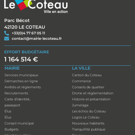
Parc Bécot
42120 LE COTEAU
+33(0)4 77 67 05 11
contact@mairie-lecoteau.fr
EFFORT BUDGÉTAIRE
1 164 514 €
MAIRIE
LA VILLE
Services municipaux
Canton du Coteau
Démarches en ligne
Commerce
Arrêtés et réglements
Conseils de quartier
Recrutements
Drone et réglementation
Carte d’identité,
Histoire et présentation
passeport
Jumelage
Élus
Les échos du Coteau
Élus
Logos Le Coteau
Conseil municipal
Nouveaux habitants
Budgets
Tranquillité publique