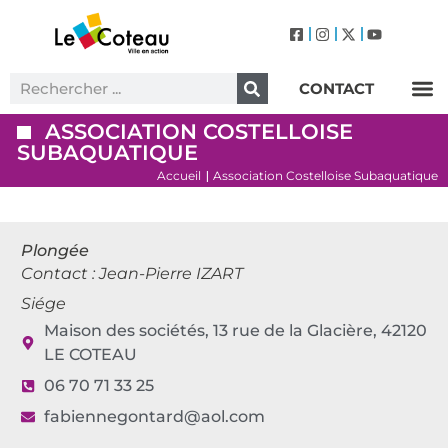
CONTACT
Label Villes et Villages Fleuris – Le Coteau (3 Fleurs)
ASSOCIATION COSTELLOISE
SUBAQUATIQUE
Accueil
Association Costelloise Subaquatique
|
Plongée
Contact : Jean-Pierre IZART
Siége
Maison des sociétés, 13 rue de la Glacière, 42120
LE COTEAU
06 70 71 33 25
fabiennegontard@aol.com