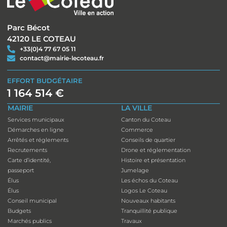
Parc Bécot
42120 LE COTEAU
+33(0)4 77 67 05 11
contact@mairie-lecoteau.fr
EFFORT BUDGÉTAIRE
1 164 514 €
MAIRIE
LA VILLE
Services municipaux
Canton du Coteau
Démarches en ligne
Commerce
Arrêtés et réglements
Conseils de quartier
Recrutements
Drone et réglementation
Carte d’identité,
Histoire et présentation
passeport
Jumelage
Élus
Les échos du Coteau
Élus
Logos Le Coteau
Conseil municipal
Nouveaux habitants
Budgets
Tranquillité publique
Marchés publics
Travaux