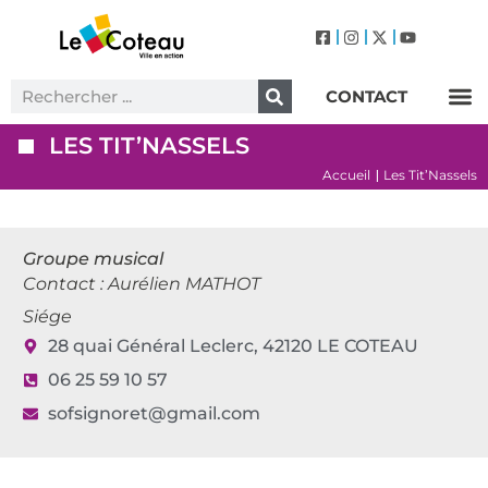
CONTACT
Label Villes et Villages Fleuris – Le Coteau (3 Fleurs)
LES TIT’NASSELS
Accueil
Les Tit’Nassels
|
Groupe musical
Contact : Aurélien MATHOT
Siége
28 quai Général Leclerc, 42120 LE COTEAU
06 25 59 10 57
sofsignoret@gmail.com