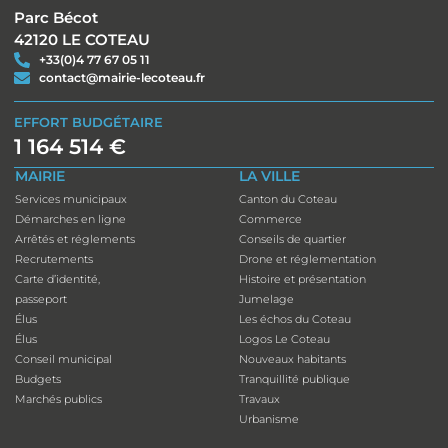
Parc Bécot
42120 LE COTEAU
+33(0)4 77 67 05 11
contact@mairie-lecoteau.fr
EFFORT BUDGÉTAIRE
1 164 514 €
MAIRIE
LA VILLE
Services municipaux
Canton du Coteau
Démarches en ligne
Commerce
Arrêtés et réglements
Conseils de quartier
Recrutements
Drone et réglementation
Carte d’identité,
Histoire et présentation
passeport
Jumelage
Élus
Les échos du Coteau
Élus
Logos Le Coteau
Conseil municipal
Nouveaux habitants
Budgets
Tranquillité publique
Marchés publics
Travaux
Urbanisme