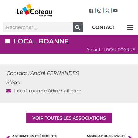
CONTACT
Label Villes et Villages Fleuris – Le Coteau (3 Fleurs)
LOCAL ROANNE
Accueil
LOCAL ROANNE
|
Contact : André FERNANDES
Siége
LocaLroanne7@gmail.com
VOIR TOUTES LES ASSOCIATIONS
ASSOCIATION PRÉCÉDENTE
ASSOCIATION SUIVANTE