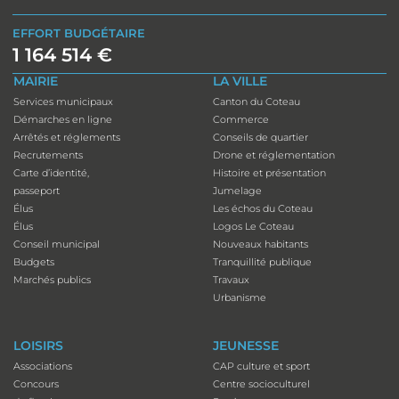
EFFORT BUDGÉTAIRE
1 164 514 €
MAIRIE
LA VILLE
Services municipaux
Canton du Coteau
Démarches en ligne
Commerce
Arrêtés et réglements
Conseils de quartier
Recrutements
Drone et réglementation
Carte d’identité,
Histoire et présentation
passeport
Jumelage
Élus
Les échos du Coteau
Élus
Logos Le Coteau
Conseil municipal
Nouveaux habitants
Budgets
Tranquillité publique
Marchés publics
Travaux
Urbanisme
LOISIRS
JEUNESSE
Associations
CAP culture et sport
Concours
Centre socioculturel