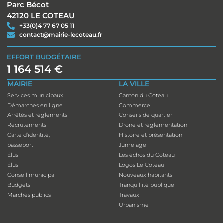
Parc Bécot
42120 LE COTEAU
+33(0)4 77 67 05 11
contact@mairie-lecoteau.fr
EFFORT BUDGÉTAIRE
1 164 514 €
MAIRIE
LA VILLE
Services municipaux
Canton du Coteau
Démarches en ligne
Commerce
Arrêtés et réglements
Conseils de quartier
Recrutements
Drone et réglementation
Carte d’identité,
Histoire et présentation
passeport
Jumelage
Élus
Les échos du Coteau
Élus
Logos Le Coteau
Conseil municipal
Nouveaux habitants
Budgets
Tranquillité publique
Marchés publics
Travaux
Urbanisme