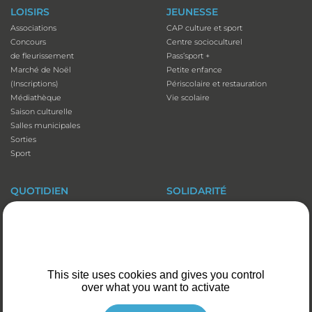
LOISIRS
JEUNESSE
Associations
CAP culture et sport
Concours
Centre socioculturel
de fleurissement
Pass’sport +
Marché de Noël
Petite enfance
(Inscriptions)
Périscolaire et restauration
Médiathèque
Vie scolaire
Saison culturelle
Salles municipales
Sorties
Sport
QUOTIDIEN
SOLIDARITÉ
Adresses utiles
Accessibilité
Affichage
Aide aux vacances
Animaux domestiques
Atelier numérique
Appli illiwap©
Carte séniors
Cimetières
CCAS
This site uses cookies and gives you control
Déchets
Colis de Noël
over what you want to activate
Emploi
EHPAD et Foyer-résidence
Fibre optique
Mutuelles communales