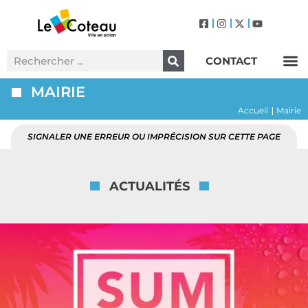
CONTACT
Label Villes et Villages Fleuris – Le Coteau (3 Fleurs)
MAIRIE
Accueil
Mairie
|
SIGNALER UNE ERREUR OU IMPRÉCISION SUR CETTE PAGE
ACTUALITÉS