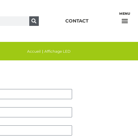
Ehpad et Foyer-résidence
CONTACT
Accueil
Affichage LED
|