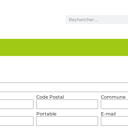
Concours de fleurissement 2026
Marché de Noël (Inscription)
Périscolaire et restauration
Code Postal
Commune
Portable
E-mail