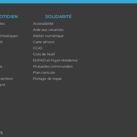
OTIDIEN
SOLIDARITÉ
les
Accessibilité
Aide aux vacances
mestiques
Atelier numérique
p©
Carte séniors
CCAS
Colis de Noël
EHPAD et Foyer-résidence
ue
Mutuelles communales
Plan canicule
évention
Portage de repas
ent
ES