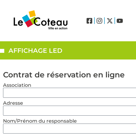
LABEL VILLES ET VILLAGES FLEURIS – LE COTEAU (3 FLEURS)
Drone et réglementation
Histoire et présentation
AFFICHAGE LED
Contrat de réservation en ligne
Association
Adresse
Nom/Prénom du responsable