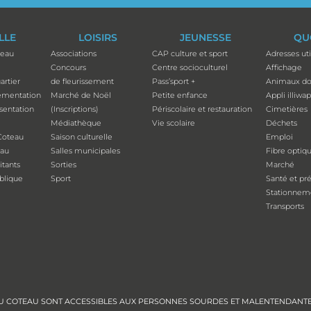
ILLE
LOISIRS
JEUNESSE
QU
teau
Associations
CAP culture et sport
Adresses uti
Concours
Centre socioculturel
Affichage
artier
de fleurissement
Pass’sport +
Animaux do
ementation
Marché de Noël
Petite enfance
Appli illiwa
ésentation
(Inscriptions)
Périscolaire et restauration
Cimetières
Médiathèque
Vie scolaire
Déchets
Coteau
Saison culturelle
Emploi
eau
Salles municipales
Fibre optiq
tants
Sorties
Marché
ublique
Sport
Santé et pr
Stationnem
Transports
E DU COTEAU SONT ACCESSIBLES AUX PERSONNES SOURDES ET MALENTENDANT