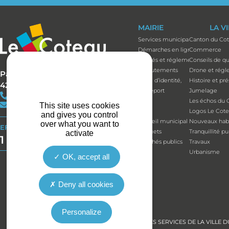
MAIRIE
LA V
Services municipaux
Canton du Co
Démarches en ligne
Commerce
Arrêtés et réglements
Conseils de qu
Recrutements
Drone et régl
Parc Bécot
Carte d’identité,
Histoire et pr
42120 LE COTEAU
passeport
Jumelage
+33(0)4 77 67 05 11
Élus
Les échos du 
contact@mairie-lecoteau.fr
This site uses cookies
Élus
Logos Le Cot
and gives you control
Conseil municipal
Nouveaux habi
over what you want to
EFFORT BUDGÉTAIRE
Budgets
Tranquillité p
activate
1 164 514 €
Marchés publics
Travaux
Urbanisme
OK, accept all
Deny all cookies
Personalize
LES SERVICES DE LA VILL