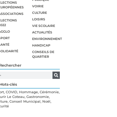
ÉLECTIONS
VOIRIE
EUROPÉENNES
CULTURE
ASSOCIATIONS
LOISIRS
ÉLECTIONS
2022
VIE SCOLAIRE
AGGLO
ACTUALITÉS
SPORT
ENVIRONNEMENT
SANTÉ
HANDICAP
SOLIDARITÉ
CONSEILS DE
QUARTIER
Rechercher
Mots-clés
,
,
,
,
ort
COVID
Hommage
Cérémonie
,
,
eurir Le Coteau
Gastronomie
,
,
,
lture
Conseil Municipal
Noël
curité