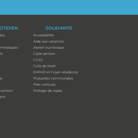
OTIDIEN
SOLIDARITÉ
les
Accessibilité
Aide aux vacances
mestiques
Atelier numérique
p©
Carte séniors
CCAS
Colis de Noël
EHPAD et Foyer-résidence
ue
Mutuelles communales
Plan canicule
évention
Portage de repas
ent