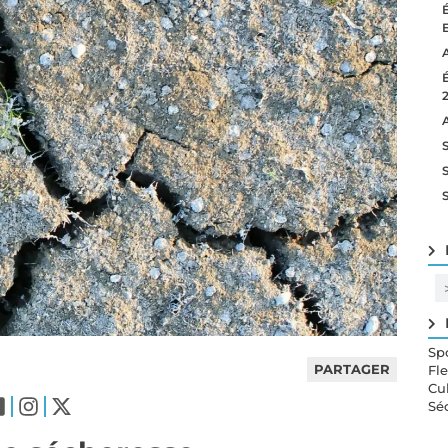
Sp
PARTAGER
Fl
Cu
Sé