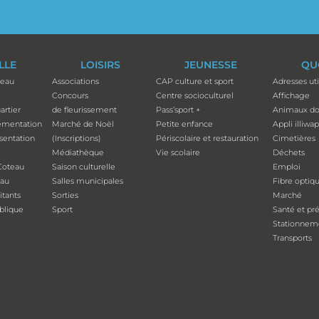
ILLE
LOISIRS
JEUNESSE
QU
teau
Associations
CAP culture et sport
Adresses uti
Concours
Centre socioculturel
Affichage
artier
de fleurissement
Pass’sport +
Animaux do
ementation
Marché de Noël
Petite enfance
Appli illiwa
ésentation
(Inscriptions)
Périscolaire et restauration
Cimetières
Médiathèque
Vie scolaire
Déchets
Coteau
Saison culturelle
Emploi
eau
Salles municipales
Fibre optiq
tants
Sorties
Marché
ublique
Sport
Santé et pr
Stationnem
Transports