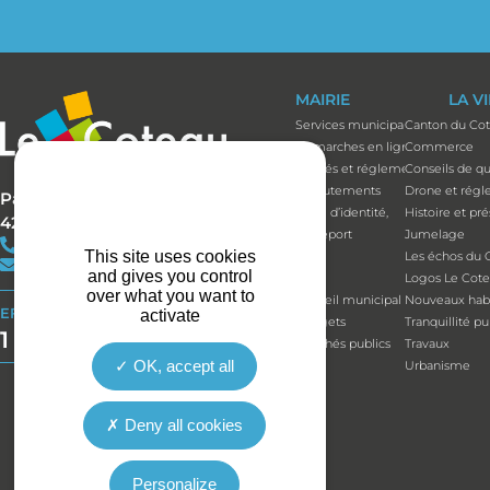
MAIRIE
LA V
Services municipaux
Canton du Co
Démarches en ligne
Commerce
Arrêtés et réglements
Conseils de qu
Recrutements
Drone et régl
Parc Bécot
Carte d’identité,
Histoire et pr
42120 LE COTEAU
passeport
Jumelage
+33(0)4 77 67 05 11
This site uses cookies
Élus
Les échos du 
contact@mairie-lecoteau.fr
and gives you control
Élus
Logos Le Cot
over what you want to
Conseil municipal
Nouveaux habi
EFFORT BUDGÉTAIRE
activate
Budgets
Tranquillité p
1 164 514 €
Marchés publics
Travaux
OK, accept all
Urbanisme
Deny all cookies
Personalize