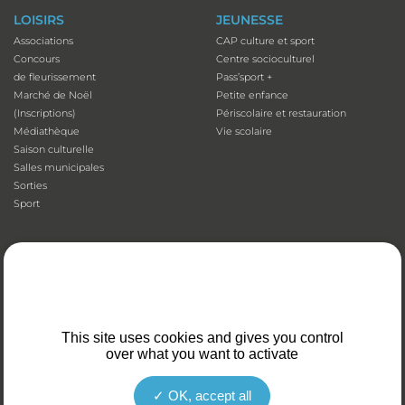
LOISIRS
JEUNESSE
Associations
CAP culture et sport
Concours
Centre socioculturel
de fleurissement
Pass’sport +
Marché de Noël
Petite enfance
(Inscriptions)
Périscolaire et restauration
Médiathèque
Vie scolaire
Saison culturelle
Salles municipales
Sorties
Sport
QUOTIDIEN
SOLIDARITÉ
Adresses utiles
Accessibilité
Affichage
Aide aux vacances
Animaux domestiques
Atelier numérique
Appli illiwap©
Carte séniors
This site uses cookies and gives you control
Cimetières
CCAS
over what you want to activate
Déchets
Colis de Noël
Emploi
EHPAD et Foyer-résidence
OK, accept all
Fibre optique
Mutuelles communales