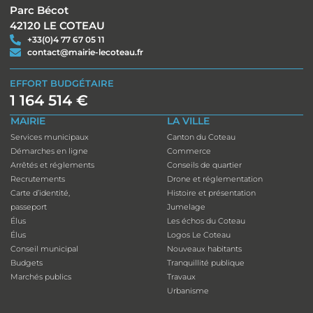
Parc Bécot
42120 LE COTEAU
+33(0)4 77 67 05 11
contact@mairie-lecoteau.fr
EFFORT BUDGÉTAIRE
1 164 514 €
MAIRIE
LA VILLE
Services municipaux
Canton du Coteau
Démarches en ligne
Commerce
Arrêtés et réglements
Conseils de quartier
Recrutements
Drone et réglementation
Carte d’identité,
Histoire et présentation
passeport
Jumelage
Élus
Les échos du Coteau
Élus
Logos Le Coteau
Conseil municipal
Nouveaux habitants
Budgets
Tranquillité publique
Marchés publics
Travaux
Urbanisme