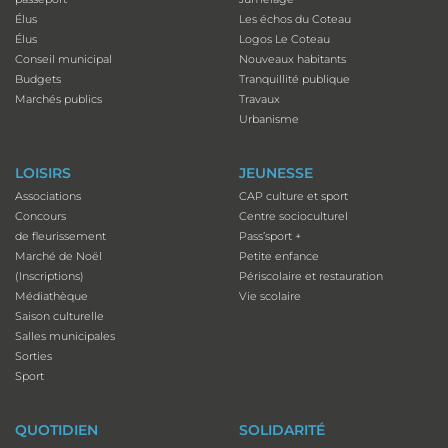
Élus
Les échos du Coteau
Élus
Logos Le Coteau
Conseil municipal
Nouveaux habitants
Budgets
Tranquillité publique
Marchés publics
Travaux
Urbanisme
LOISIRS
JEUNESSE
Associations
CAP culture et sport
Concours
Centre socioculturel
de fleurissement
Pass’sport +
Marché de Noël
Petite enfance
(Inscriptions)
Périscolaire et restauration
Médiathèque
Vie scolaire
Saison culturelle
Salles municipales
Sorties
Sport
QUOTIDIEN
SOLIDARITÉ