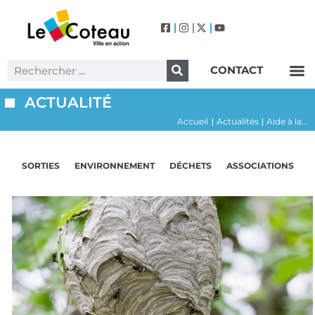
CONTACT
Label Villes et Villages Fleuris – Le Coteau (3 Fleurs)
ACTUALITÉ
Accueil
Actualités
Aide à la...
|
|
SORTIES
ENVIRONNEMENT
DÉCHETS
ASSOCIATIONS