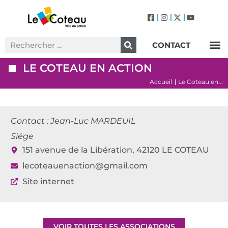
CONTACT
Label Villes et Villages Fleuris – Le Coteau (3 Fleurs)
LE COTEAU EN ACTION
Accueil
Le Coteau en...
|
Contact : Jean-Luc MARDEUIL
Siége
151 avenue de la Libération, 42120 LE COTEAU
lecoteauenaction@gmail.com
Site internet
VOIR TOUTES LES ASSOCIATIONS