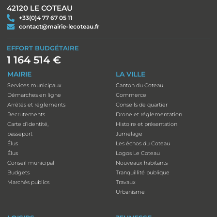
42120 LE COTEAU
+33(0)4 77 67 05 11
contact@mairie-lecoteau.fr
EFFORT BUDGÉTAIRE
1 164 514 €
MAIRIE
LA VILLE
Services municipaux
Canton du Coteau
Démarches en ligne
Commerce
Arrêtés et réglements
Conseils de quartier
Recrutements
Drone et réglementation
Carte d’identité,
Histoire et présentation
passeport
Jumelage
Élus
Les échos du Coteau
Élus
Logos Le Coteau
Conseil municipal
Nouveaux habitants
Budgets
Tranquillité publique
Marchés publics
Travaux
Urbanisme