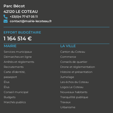
Parc Bécot
42120 LE COTEAU
+33(0)4 77 67 05 11
contact@mairie-lecoteau.fr
EFFORT BUDGÉTAIRE
1 164 514 €
MAIRIE
LA VILLE
Services municipaux
Canton du Coteau
Démarches en ligne
Commerce
Arrêtés et réglements
Conseils de quartier
Recrutements
Drone et réglementation
Carte d’identité,
Histoire et présentation
passeport
Jumelage
Élus
Les échos du Coteau
Élus
Logos Le Coteau
Conseil municipal
Nouveaux habitants
Budgets
Tranquillité publique
Marchés publics
Travaux
Urbanisme