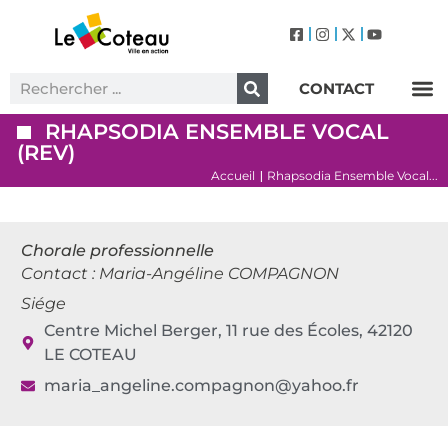
CONTACT
Label Villes et Villages Fleuris – Le Coteau (3 Fleurs)
RHAPSODIA ENSEMBLE VOCAL
(REV)
Accueil
Rhapsodia Ensemble Vocal...
|
Chorale professionnelle
Contact : Maria-Angéline COMPAGNON
Siége
Centre Michel Berger, 11 rue des Écoles, 42120
LE COTEAU
maria_angeline.compagnon@yahoo.fr