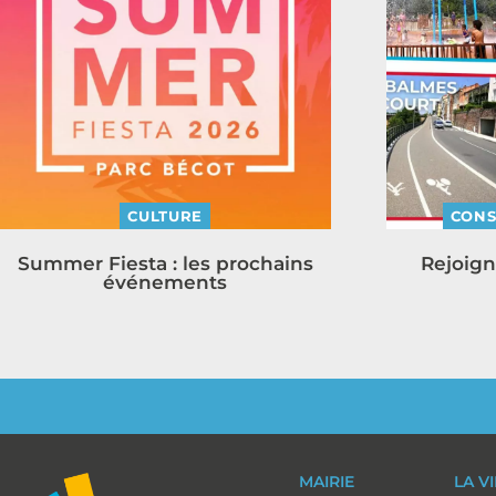
CULTURE
CONS
Summer Fiesta : les prochains
Rejoign
événements
MAIRIE
LA V