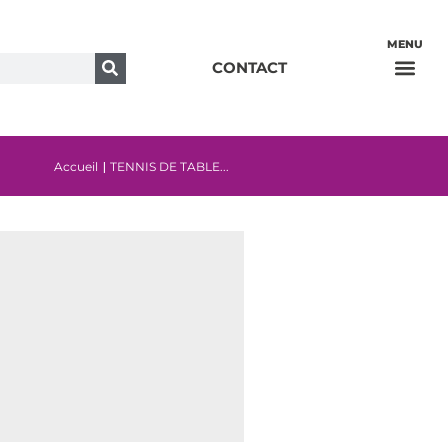
Ehpad et Foyer-résidence
CONTACT
Accueil
TENNIS DE TABLE...
|