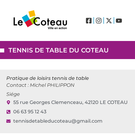
LABEL VILLES ET VILLAGES FLEURIS – LE COTEAU (3 FLEURS)
Drone et réglementation
Histoire et présentation
TENNIS DE TABLE DU COTEAU
Pratique de loisirs tennis de table
Contact : Michel PHILIPPON
Siége
55 rue Georges Clemenceau, 42120 LE COTEAU
06 63 95 12 43
tennisdetableducoteau@gmail.com