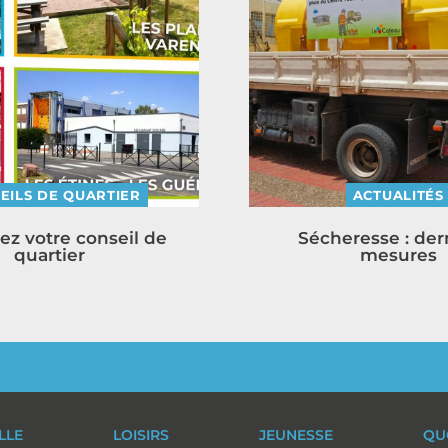
EILS DE QUARTIER
ACTUALITÉS
ez votre conseil de
Sécheresse : der
quartier
mesures
ILLE
LOISIRS
JEUNESSE
QU