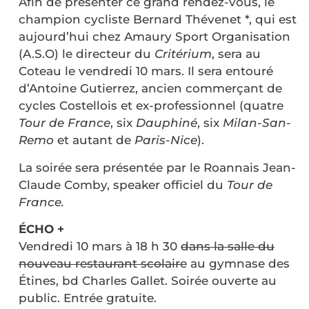
Afin de présenter ce grand rendez-vous, le
champion cycliste Bernard Thévenet *, qui est
aujourd’hui chez Amaury Sport Organisation
(A.S.O) le directeur du
Critérium
, sera au
Coteau le vendredi 10 mars. Il sera entouré
d’Antoine Gutierrez, ancien commerçant de
cycles Costellois et ex-professionnel (quatre
Tour de France
, six
Dauphiné
, six
Milan-San-
Remo
et autant de
Paris-Nice
).
La soirée sera présentée par le Roannais Jean-
Claude Comby, speaker officiel du
Tour de
France.
ÉCHO +
Vendredi 10 mars à 18 h 30
dans la salle du
nouveau restaurant scolaire
au gymnase des
Étines, bd Charles Gallet. Soirée ouverte au
public. Entrée gratuite.