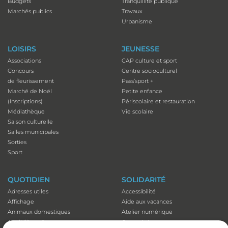
Budgets
Tranquillité publique
Marchés publics
Travaux
Urbanisme
LOISIRS
JEUNESSE
Associations
CAP culture et sport
Concours
Centre socioculturel
de fleurissement
Pass’sport +
Marché de Noël
Petite enfance
(Inscriptions)
Périscolaire et restauration
Médiathèque
Vie scolaire
Saison culturelle
Salles municipales
Sorties
Sport
QUOTIDIEN
SOLIDARITÉ
Adresses utiles
Accessibilité
Affichage
Aide aux vacances
Animaux domestiques
Atelier numérique
Appli illiwap©
Carte séniors