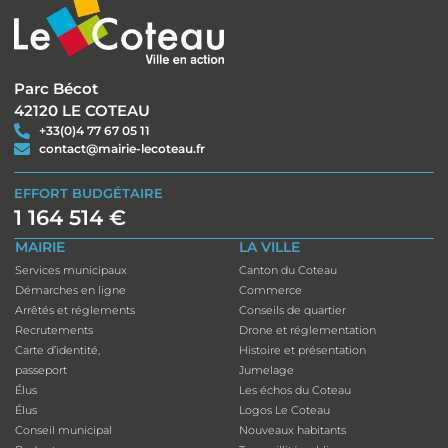
Parc Bécot
42120 LE COTEAU
+33(0)4 77 67 05 11
contact@mairie-lecoteau.fr
EFFORT BUDGÉTAIRE
1 164 514 €
MAIRIE
LA VILLE
Services municipaux
Canton du Coteau
Démarches en ligne
Commerce
Arrêtés et réglements
Conseils de quartier
Recrutements
Drone et réglementation
Carte d’identité,
Histoire et présentation
passeport
Jumelage
Élus
Les échos du Coteau
Élus
Logos Le Coteau
Conseil municipal
Nouveaux habitants