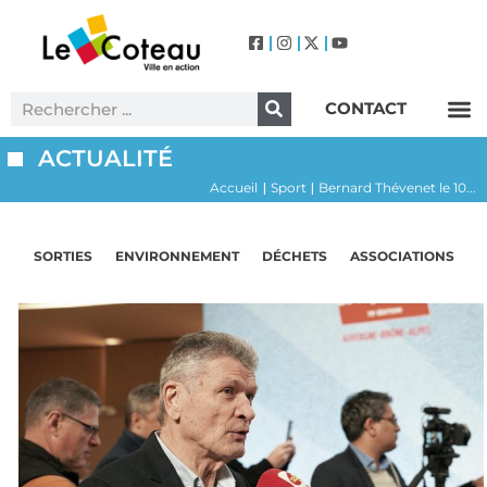
CONTACT
Label Villes et Villages Fleuris – Le Coteau (3 Fleurs)
ACTUALITÉ
Accueil
Sport
Bernard Thévenet le 10...
|
|
SORTIES
ENVIRONNEMENT
DÉCHETS
ASSOCIATIONS