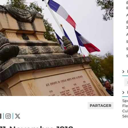
Sp
PARTAGER
Fl
Cu
Sé