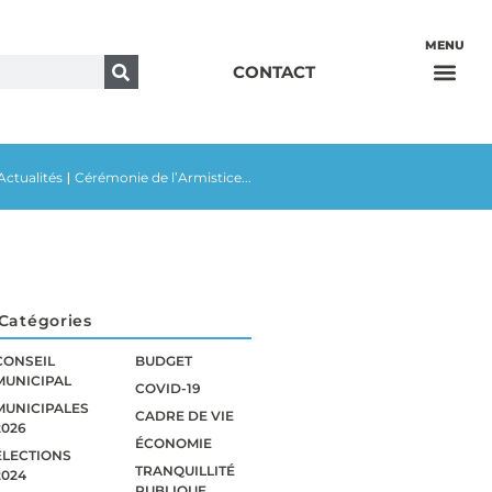
CONTACT
Actualités
Cérémonie de l’Armistice...
|
Catégories
CONSEIL
BUDGET
MUNICIPAL
COVID-19
MUNICIPALES
CADRE DE VIE
2026
ÉCONOMIE
ÉLECTIONS
TRANQUILLITÉ
2024
PUBLIQUE