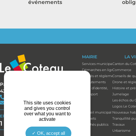
événements
oblig
MAIRIE
LA V
Services municipaux
Canton du Co
Démarches en ligne
Commerce
Arrêtés et réglements
Conseils de qu
Recrutements
Drone et régl
Parc Bécot
Carte d’identité,
Histoire et pr
42120 LE COTEAU
passeport
Jumelage
+33(0)4 77 67 05 11
Élus
Les échos du 
This site uses cookies
contact@mairie-lecoteau.fr
Élus
Logos Le Cot
and gives you control
Conseil municipal
Nouveaux habi
over what you want to
EFFORT BUDGÉTAIRE
Budgets
Tranquillité p
activate
1 164 514 €
Marchés publics
Travaux
Urbanisme
OK, accept all