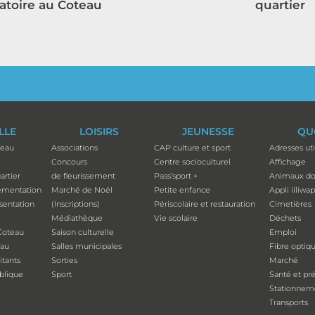
atoire au Coteau
quartier
ILLE
LOISIRS
JEUNESSE
QU
teau
Associations
CAP culture et sport
Adresses uti
Concours
Centre socioculturel
Affichage
artier
de fleurissement
Pass’sport +
Animaux do
ementation
Marché de Noël
Petite enfance
Appli illiwa
ésentation
(Inscriptions)
Périscolaire et restauration
Cimetières
Médiathèque
Vie scolaire
Déchets
Coteau
Saison culturelle
Emploi
eau
Salles municipales
Fibre optiq
tants
Sorties
Marché
ublique
Sport
Santé et pr
Stationnem
Transports