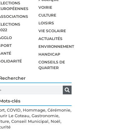
ÉLECTIONS
VOIRIE
EUROPÉENNES
CULTURE
ASSOCIATIONS
LOISIRS
ÉLECTIONS
2022
VIE SCOLAIRE
AGGLO
ACTUALITÉS
SPORT
ENVIRONNEMENT
SANTÉ
HANDICAP
SOLIDARITÉ
CONSEILS DE
QUARTIER
Rechercher
Mots-clés
,
,
,
,
ort
COVID
Hommage
Cérémonie
,
,
eurir Le Coteau
Gastronomie
,
,
,
lture
Conseil Municipal
Noël
curité