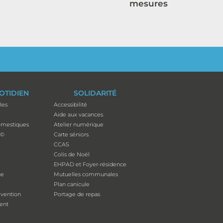
mesures
OTIDIEN
SOLIDARITÉ
les
Accessibilité
Aide aux vacances
mestiques
Atelier numérique
p©
Carte séniors
CCAS
Colis de Noël
EHPAD et Foyer-résidence
ue
Mutuelles communales
Plan canicule
évention
Portage de repas
ent