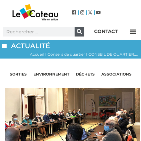
CONTACT
Label Villes et Villages Fleuris – Le Coteau (3 Fleurs)
ACTUALITÉ
Accueil
Conseils de quartier
CONSEIL DE QUARTIER....
|
|
SORTIES
ENVIRONNEMENT
DÉCHETS
ASSOCIATIONS