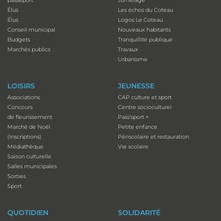
Élus
Les échos du Coteau
Élus
Logos Le Coteau
Conseil municipal
Nouveaux habitants
Budgets
Tranquillité publique
Marchés publics
Travaux
Urbanisme
LOISIRS
JEUNESSE
Associations
CAP culture et sport
Concours
Centre socioculturel
de fleurissement
Pass’sport +
Marché de Noël
Petite enfance
(Inscriptions)
Périscolaire et restauration
Médiathèque
Vie scolaire
Saison culturelle
Salles municipales
Sorties
Sport
QUOTIDIEN
SOLIDARITÉ