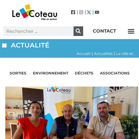
CONTACT
Label Villes et Villages Fleuris – Le Coteau (3 Fleurs)
ACTUALITÉ
Accueil
Actualités
La ville et...
|
|
SORTIES
ENVIRONNEMENT
DÉCHETS
ASSOCIATIONS