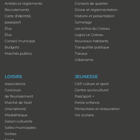
Arrêtés et réglements
Conseils de quartier
Recrutements
Drone et réglementation
Carte d’identité,
Histoire et présentation
passeport
Jumelage
Élus
Les échos du Coteau
Élus
Logos Le Coteau
Conseil municipal
Nouveaux habitants
Budgets
Tranquillité publique
Marchés publics
Travaux
Urbanisme
LOISIRS
JEUNESSE
Associations
CAP culture et sport
Concours
Centre socioculturel
de fleurissement
Pass’sport +
Marché de Noël
Petite enfance
(Inscriptions)
Périscolaire et restauration
Médiathèque
Vie scolaire
Saison culturelle
Salles municipales
Sorties
Sport