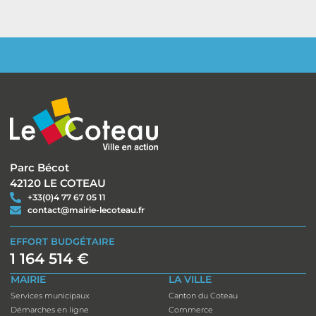
Parc Bécot
42120 LE COTEAU
+33(0)4 77 67 05 11
contact@mairie-lecoteau.fr
EFFORT BUDGÉTAIRE
1 164 514 €
MAIRIE
LA VILLE
Services municipaux
Canton du Coteau
Démarches en ligne
Commerce