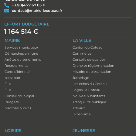
+33(0)4 77 67 05 11
contact@mairie-lecoteau.fr
EFFORT BUDGÉTAIRE
1 164 514 €
MAIRIE
LA VILLE
Services municipaux
Canton du Coteau
Démarches en ligne
Commerce
Arrêtés et réglements
Conseils de quartier
Recrutements
Drone et réglementation
Carte d’identité,
Histoire et présentation
passeport
Jumelage
Élus
Les échos du Coteau
Élus
Logos Le Coteau
Conseil municipal
Nouveaux habitants
Budgets
Tranquillité publique
Marchés publics
Travaux
Urbanisme
LOISIRS
JEUNESSE