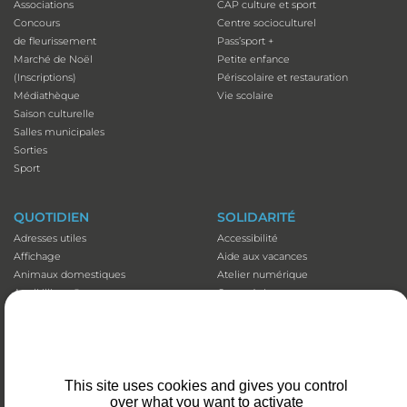
Associations
CAP culture et sport
Concours
Centre socioculturel
de fleurissement
Pass’sport +
Marché de Noël
Petite enfance
(Inscriptions)
Périscolaire et restauration
Médiathèque
Vie scolaire
Saison culturelle
Salles municipales
Sorties
Sport
QUOTIDIEN
SOLIDARITÉ
Adresses utiles
Accessibilité
Affichage
Aide aux vacances
Animaux domestiques
Atelier numérique
Appli illiwap©
Carte séniors
Cimetières
CCAS
Déchets
Colis de Noël
Emploi
EHPAD et Foyer-résidence
Fibre optique
Mutuelles communales
Marché
Plan canicule
This site uses cookies and gives you control
over what you want to activate
Santé et prévention
Portage de repas