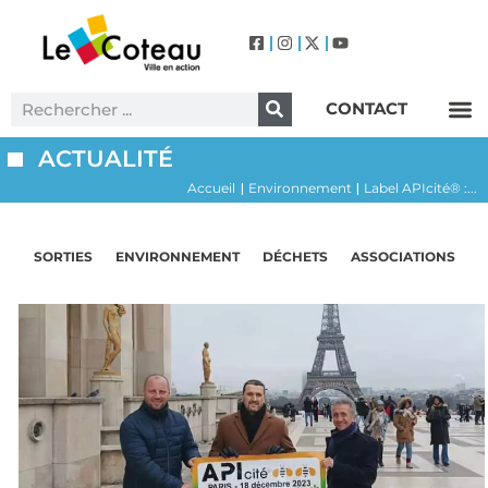
CONTACT
Label Villes et Villages Fleuris – Le Coteau (3 Fleurs)
ACTUALITÉ
Accueil
Environnement
Label APIcité® :...
|
|
SORTIES
ENVIRONNEMENT
DÉCHETS
ASSOCIATIONS