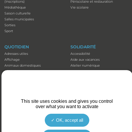
(Inscriptions)
Périscolaire et restauration
Médiathèque
Vie scolaire
Saison culturelle
Salles municipales
Sorties
Sport
QUOTIDIEN
SOLIDARITÉ
Adresses utiles
Accessibilité
Affichage
Aide aux vacances
Animaux domestiques
Atelier numérique
Appli illiwap©
Carte séniors
Cimetières
CCAS
Déchets
Colis de Noël
Emploi
EHPAD et Foyer-résidence
Fibre optique
Mutuelles communales
Marché
Plan canicule
This site uses cookies and gives you control
over what you want to activate
Santé et prévention
Portage de repas
Stationnement
Transports
OK, accept all