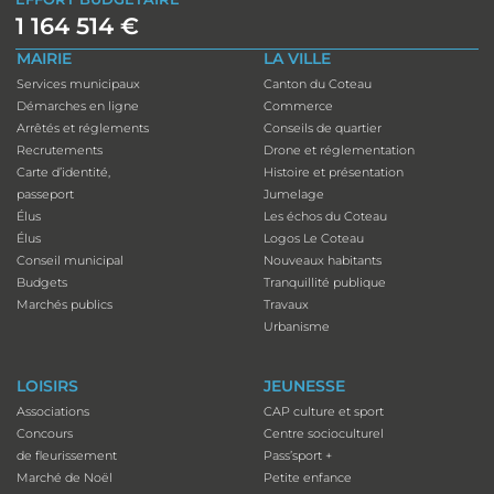
1 164 514 €
MAIRIE
LA VILLE
Services municipaux
Canton du Coteau
Démarches en ligne
Commerce
Arrêtés et réglements
Conseils de quartier
Recrutements
Drone et réglementation
Carte d’identité,
Histoire et présentation
passeport
Jumelage
Élus
Les échos du Coteau
Élus
Logos Le Coteau
Conseil municipal
Nouveaux habitants
Budgets
Tranquillité publique
Marchés publics
Travaux
Urbanisme
LOISIRS
JEUNESSE
Associations
CAP culture et sport
Concours
Centre socioculturel
de fleurissement
Pass’sport +
Marché de Noël
Petite enfance