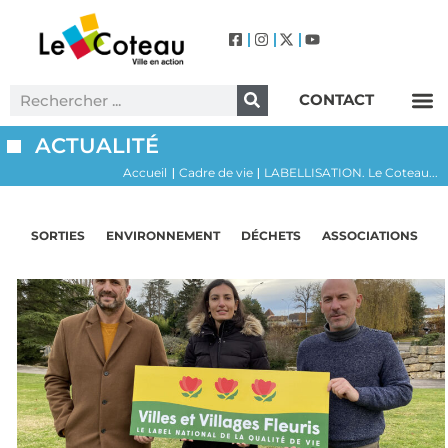
CONTACT
Label Villes et Villages Fleuris – Le Coteau (3 Fleurs)
ACTUALITÉ
Accueil
Cadre de vie
LABELLISATION. Le Coteau...
|
|
SORTIES
ENVIRONNEMENT
DÉCHETS
ASSOCIATIONS