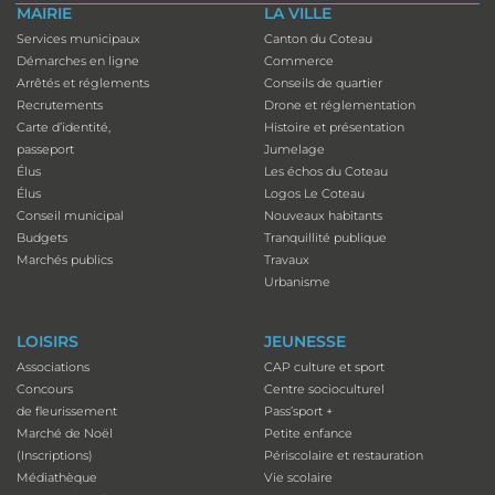
MAIRIE
LA VILLE
Services municipaux
Canton du Coteau
Démarches en ligne
Commerce
Arrêtés et réglements
Conseils de quartier
Recrutements
Drone et réglementation
Carte d’identité,
Histoire et présentation
passeport
Jumelage
Élus
Les échos du Coteau
Élus
Logos Le Coteau
Conseil municipal
Nouveaux habitants
Budgets
Tranquillité publique
Marchés publics
Travaux
Urbanisme
LOISIRS
JEUNESSE
Associations
CAP culture et sport
Concours
Centre socioculturel
de fleurissement
Pass’sport +
Marché de Noël
Petite enfance
(Inscriptions)
Périscolaire et restauration
Médiathèque
Vie scolaire