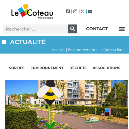
CONTACT
Label Villes et Villages Fleuris – Le Coteau (3 Fleurs)
ACTUALITÉ
Accueil
Environnement
Le Coteau fête...
|
|
SORTIES
ENVIRONNEMENT
DÉCHETS
ASSOCIATIONS