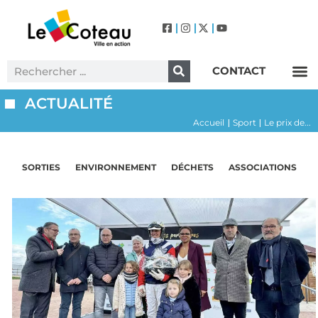
CONTACT
Label Villes et Villages Fleuris – Le Coteau (3 Fleurs)
ACTUALITÉ
Accueil
Sport
Le prix de...
|
|
SORTIES
ENVIRONNEMENT
DÉCHETS
ASSOCIATIONS