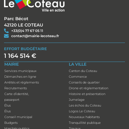
Parc Bécot
42120 LE COTEAU
+33(0)4 77 67 05 11
contact@mairie-lecoteau.fr
EFFORT BUDGÉTAIRE
1 164 514 €
MAIRIE
LA VILLE
Services municipaux
Canton du Coteau
Démarches en ligne
Commerce
Arrêtés et réglements
Conseils de quartier
Recrutements
Drone et réglementation
Carte d’identité,
Histoire et présentation
passeport
Jumelage
Élus
Les échos du Coteau
Élus
Logos Le Coteau
Conseil municipal
Nouveaux habitants
Budgets
Tranquillité publique
Marchés publics
Travaux