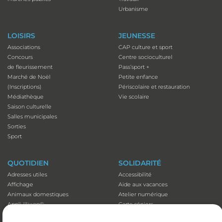
Urbanisme
LOISIRS
JEUNESSE
Associations
CAP culture et sport
Concours
Centre socioculturel
de fleurissement
Pass’sport +
Marché de Noël
Petite enfance
(Inscriptions)
Périscolaire et restauration
Médiathèque
Vie scolaire
Saison culturelle
Salles municipales
Sorties
Sport
QUOTIDIEN
SOLIDARITÉ
Adresses utiles
Accessibilité
Affichage
Aide aux vacances
Animaux domestiques
Atelier numérique
Appli illiwap©
Carte séniors
Cimetières
CCAS