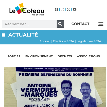
CONTACT
Label Villes et Villages Fleuris – Le Coteau (3 Fleurs)
ACTUALITÉ
Accueil
Élections 2024
Législatives 2024 :...
|
|
SORTIES
ENVIRONNEMENT
DÉCHETS
ASSOCIATIONS