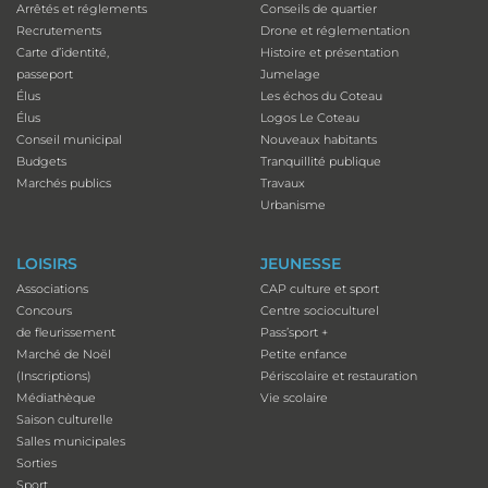
Arrêtés et réglements
Conseils de quartier
Recrutements
Drone et réglementation
Carte d’identité,
Histoire et présentation
passeport
Jumelage
Élus
Les échos du Coteau
Élus
Logos Le Coteau
Conseil municipal
Nouveaux habitants
Budgets
Tranquillité publique
Marchés publics
Travaux
Urbanisme
LOISIRS
JEUNESSE
Associations
CAP culture et sport
Concours
Centre socioculturel
de fleurissement
Pass’sport +
Marché de Noël
Petite enfance
(Inscriptions)
Périscolaire et restauration
Médiathèque
Vie scolaire
Saison culturelle
Salles municipales
Sorties
Sport