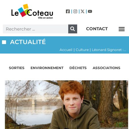
CONTACT
Label Villes et Villages Fleuris – Le Coteau (3 Fleurs)
ACTUALITÉ
Accueil
Culture
Léonard Signoret :...
|
|
SORTIES
ENVIRONNEMENT
DÉCHETS
ASSOCIATIONS