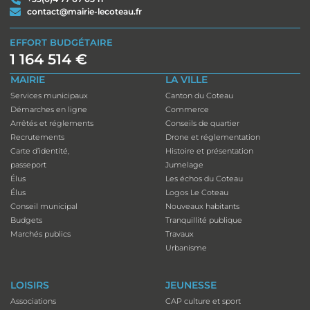
contact@mairie-lecoteau.fr
EFFORT BUDGÉTAIRE
1 164 514 €
MAIRIE
LA VILLE
Services municipaux
Canton du Coteau
Démarches en ligne
Commerce
Arrêtés et réglements
Conseils de quartier
Recrutements
Drone et réglementation
Carte d’identité,
Histoire et présentation
passeport
Jumelage
Élus
Les échos du Coteau
Élus
Logos Le Coteau
Conseil municipal
Nouveaux habitants
Budgets
Tranquillité publique
Marchés publics
Travaux
Urbanisme
LOISIRS
JEUNESSE
Associations
CAP culture et sport