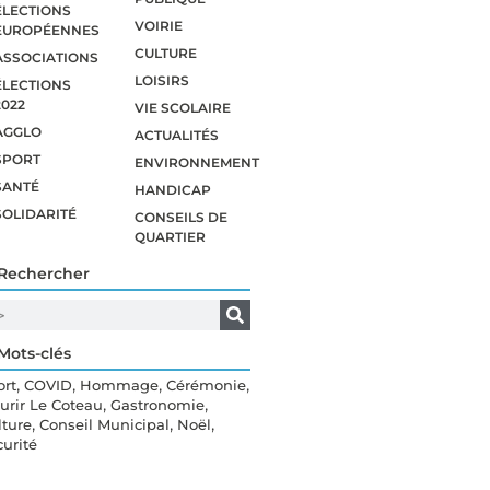
ÉLECTIONS
VOIRIE
EUROPÉENNES
CULTURE
ASSOCIATIONS
LOISIRS
ÉLECTIONS
2022
VIE SCOLAIRE
AGGLO
ACTUALITÉS
SPORT
ENVIRONNEMENT
SANTÉ
HANDICAP
SOLIDARITÉ
CONSEILS DE
QUARTIER
Rechercher
Mots-clés
,
,
,
,
ort
COVID
Hommage
Cérémonie
,
,
eurir Le Coteau
Gastronomie
,
,
,
lture
Conseil Municipal
Noël
curité