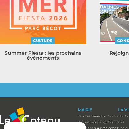
CULTURE
CONS
Summer Fiesta : les prochains
Rejoign
événements
MAIRIE
LA V
Services municipaux
Canton du Co
Démarches en ligne
Commerce
Arrêtés et réglements
Conseils de qu