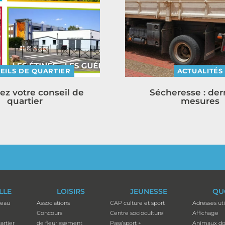
EILS DE QUARTIER
ACTUALITÉS
ez votre conseil de
Sécheresse : der
quartier
mesures
ILLE
LOISIRS
JEUNESSE
QU
teau
Associations
CAP culture et sport
Adresses uti
Concours
Centre socioculturel
Affichage
artier
de fleurissement
Pass’sport +
Animaux do