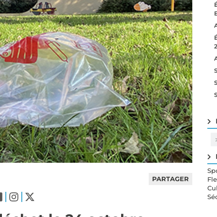
Sp
PARTAGER
Fl
Cu
Sé