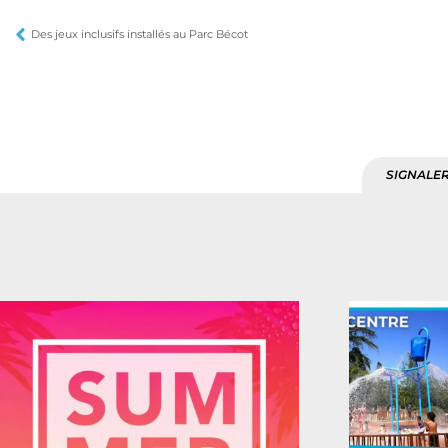
Des jeux inclusifs installés au Parc Bécot
SIGNALER