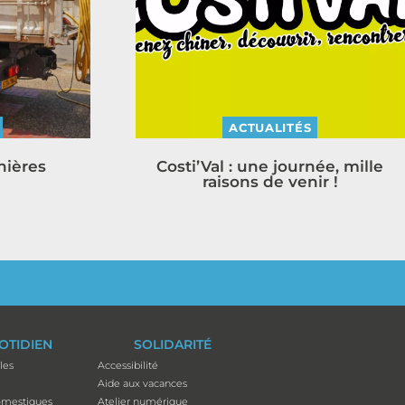
ACTUALITÉS
nières
Costi’Val : une journée, mille
raisons de venir !
OTIDIEN
SOLIDARITÉ
les
Accessibilité
Aide aux vacances
mestiques
Atelier numérique