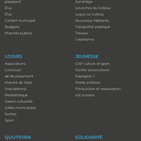
passeport
Jumelage
Élus
Les échos du Coteau
Élus
Logos Le Coteau
Conseil municipal
Nouveaux habitants
Budgets
Tranquillité publique
Marchés publics
Travaux
Urbanisme
LOISIRS
JEUNESSE
Associations
CAP culture et sport
Concours
Centre socioculturel
de fleurissement
Pass’sport +
Marché de Noël
Petite enfance
(Inscriptions)
Périscolaire et restauration
Médiathèque
Vie scolaire
Saison culturelle
Salles municipales
Sorties
Sport
QUOTIDIEN
SOLIDARITÉ