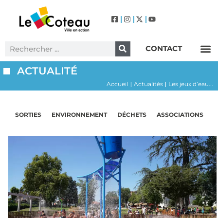
CONTACT
Label Villes et Villages Fleuris – Le Coteau (3 Fleurs)
ACTUALITÉ
Accueil
Actualités
Les jeux d’eau...
|
|
SORTIES
ENVIRONNEMENT
DÉCHETS
ASSOCIATIONS