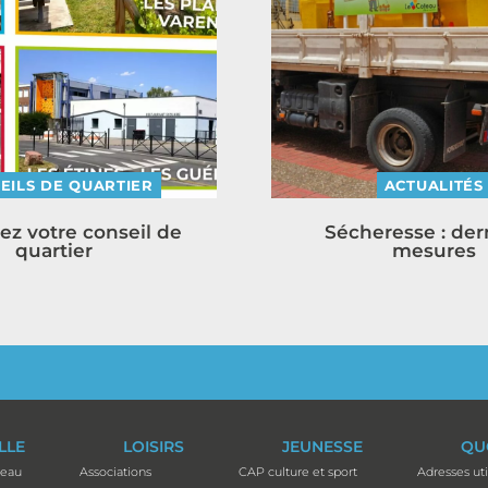
EILS DE QUARTIER
ACTUALITÉS
ez votre conseil de
Sécheresse : der
quartier
mesures
ILLE
LOISIRS
JEUNESSE
QU
teau
Associations
CAP culture et sport
Adresses uti