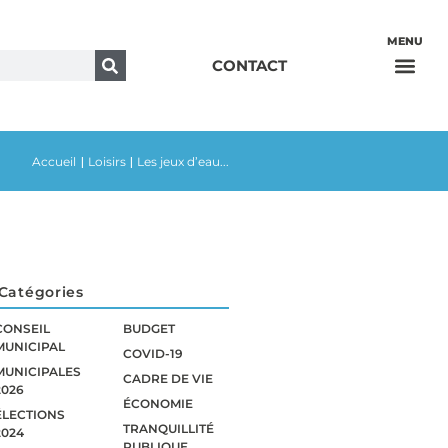
CONTACT
Accueil
Loisirs
Les jeux d’eau...
|
|
Catégories
CONSEIL
BUDGET
MUNICIPAL
COVID-19
MUNICIPALES
CADRE DE VIE
2026
ÉCONOMIE
ÉLECTIONS
TRANQUILLITÉ
2024
PUBLIQUE