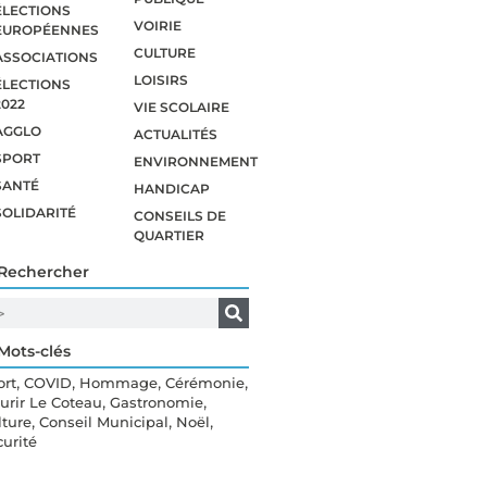
ÉLECTIONS
VOIRIE
EUROPÉENNES
CULTURE
ASSOCIATIONS
LOISIRS
ÉLECTIONS
2022
VIE SCOLAIRE
AGGLO
ACTUALITÉS
SPORT
ENVIRONNEMENT
SANTÉ
HANDICAP
SOLIDARITÉ
CONSEILS DE
QUARTIER
Rechercher
Mots-clés
,
,
,
,
ort
COVID
Hommage
Cérémonie
,
,
eurir Le Coteau
Gastronomie
,
,
,
lture
Conseil Municipal
Noël
curité