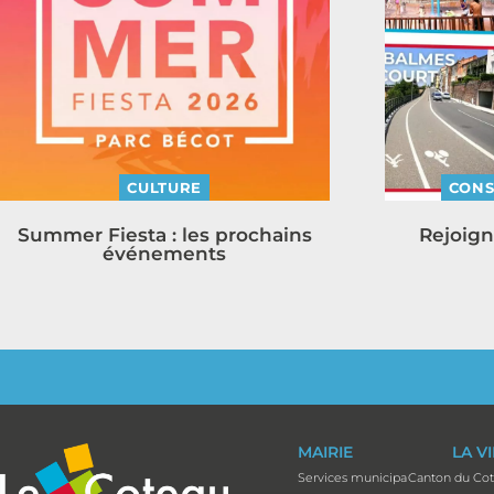
CULTURE
CONS
Summer Fiesta : les prochains
Rejoign
événements
MAIRIE
LA V
Services municipaux
Canton du Co