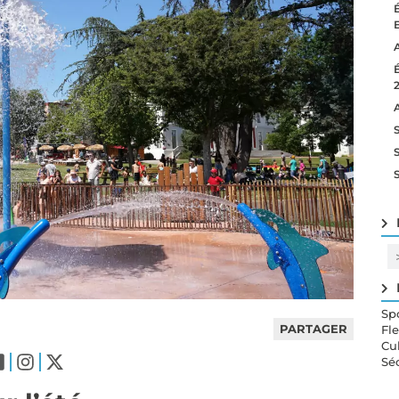
Sp
PARTAGER
Fl
Cu
Sé