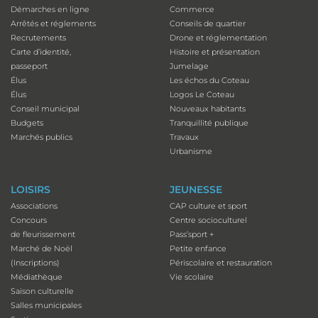
Démarches en ligne
Commerce
Arrêtés et réglements
Conseils de quartier
Recrutements
Drone et réglementation
Carte d’identité,
Histoire et présentation
passeport
Jumelage
Élus
Les échos du Coteau
Élus
Logos Le Coteau
Conseil municipal
Nouveaux habitants
Budgets
Tranquillité publique
Marchés publics
Travaux
Urbanisme
LOISIRS
JEUNESSE
Associations
CAP culture et sport
Concours
Centre socioculturel
de fleurissement
Pass’sport +
Marché de Noël
Petite enfance
(Inscriptions)
Périscolaire et restauration
Médiathèque
Vie scolaire
Saison culturelle
Salles municipales