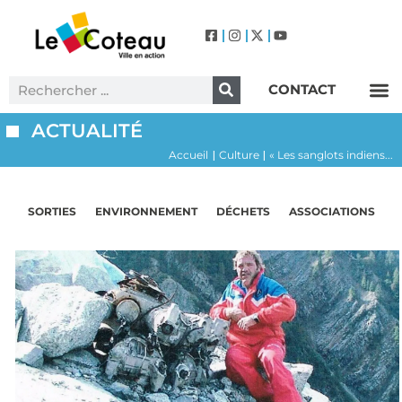
CONTACT
Label Villes et Villages Fleuris – Le Coteau (3 Fleurs)
ACTUALITÉ
Accueil
Culture
« Les sanglots indiens...
|
|
SORTIES
ENVIRONNEMENT
DÉCHETS
ASSOCIATIONS