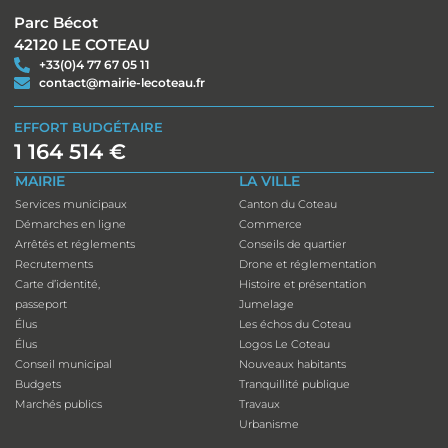
Parc Bécot
42120 LE COTEAU
+33(0)4 77 67 05 11
contact@mairie-lecoteau.fr
EFFORT BUDGÉTAIRE
1 164 514 €
MAIRIE
LA VILLE
Services municipaux
Canton du Coteau
Démarches en ligne
Commerce
Arrêtés et réglements
Conseils de quartier
Recrutements
Drone et réglementation
Carte d’identité,
Histoire et présentation
passeport
Jumelage
Élus
Les échos du Coteau
Élus
Logos Le Coteau
Conseil municipal
Nouveaux habitants
Budgets
Tranquillité publique
Marchés publics
Travaux
Urbanisme