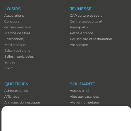
LOISIRS
JEUNESSE
Associations
CAP culture et sport
Concours
Centre socioculturel
de fleurissement
Pass’sport +
Marché de Noël
Petite enfance
(Inscriptions)
Périscolaire et restauration
Médiathèque
Vie scolaire
Saison culturelle
Salles municipales
Sorties
Sport
QUOTIDIEN
SOLIDARITÉ
Adresses utiles
Accessibilité
Affichage
Aide aux vacances
Animaux domestiques
Atelier numérique
Appli illiwap©
Carte séniors
Cimetières
CCAS
Déchets
Colis de Noël
Emploi
EHPAD et Foyer-résidence