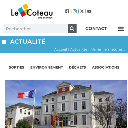
CONTACT
Label Villes et Villages Fleuris – Le Coteau (3 Fleurs)
ACTUALITÉ
Accueil
Actualités
Mairie : fermetures...
|
|
SORTIES
ENVIRONNEMENT
DÉCHETS
ASSOCIATIONS