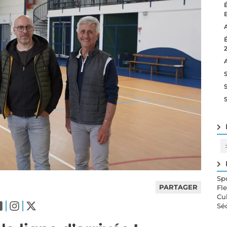
Sp
PARTAGER
Fl
Cu
Sé