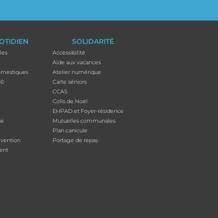
OTIDIEN
SOLIDARITÉ
les
Accessibilité
Aide aux vacances
mestiques
Atelier numérique
p©
Carte séniors
CCAS
Colis de Noël
EHPAD et Foyer-résidence
ue
Mutuelles communales
Plan canicule
évention
Portage de repas
ent