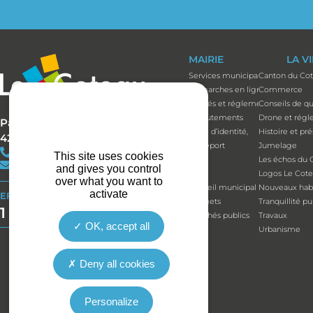
MAIRIE
LA V
Services municipaux
Canton du Co
Démarches en ligne
Commerce
Arrêtés et réglements
Conseils de qu
Recrutements
Drone et régl
Parc Bécot
Carte d’identité,
Histoire et pr
42120 LE COTEAU
passeport
Jumelage
+33(0)4 77 67 05 11
This site uses cookies
Élus
Les échos du 
contact@mairie-lecoteau.fr
and gives you control
Élus
Logos Le Cot
over what you want to
Conseil municipal
Nouveaux habi
activate
EFFORT BUDGÉTAIRE
Budgets
Tranquillité p
1 164 514 €
Marchés publics
Travaux
OK, accept all
Urbanisme
Deny all cookies
Personalize