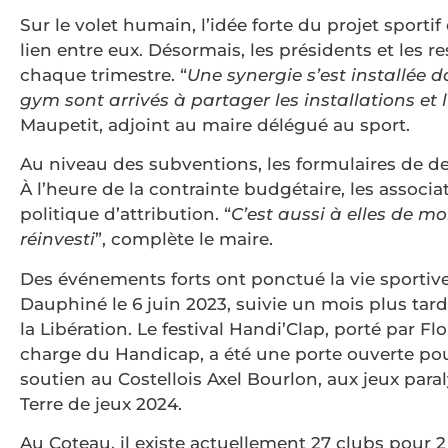
Sur le volet humain, l’idée forte du projet sportif 
lien entre eux. Désormais, les présidents et les
chaque trimestre. “
Une synergie s’est installée 
gym sont arrivés à partager les installations et 
Maupetit, adjoint au maire délégué au sport.
Au niveau des subventions, les formulaires de d
À l’heure de la contrainte budgétaire, les associa
politique d’attribution. “
C’est aussi à elles de m
réinvesti
”, complète le maire.
Des événements forts ont ponctué la vie sportive
Dauphiné le 6 juin 2023, suivie un mois plus ta
la Libération. Le festival Handi’Clap, porté par Fl
charge du Handicap, a été une porte ouverte pou
soutien au Costellois Axel Bourlon, aux jeux par
Terre de jeux 2024.
Au Coteau, il existe actuellement 27 clubs pour 2