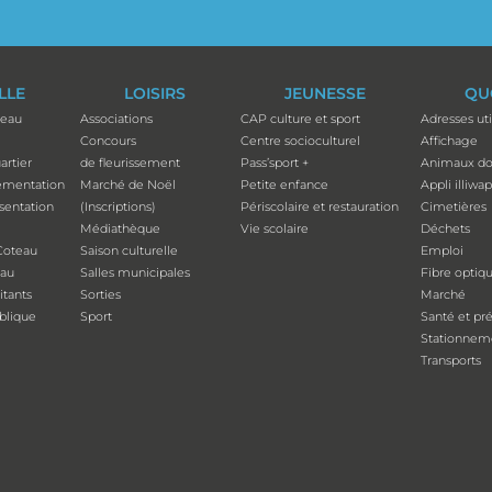
ILLE
LOISIRS
JEUNESSE
QU
teau
Associations
CAP culture et sport
Adresses uti
Concours
Centre socioculturel
Affichage
artier
de fleurissement
Pass’sport +
Animaux do
ementation
Marché de Noël
Petite enfance
Appli illiwa
ésentation
(Inscriptions)
Périscolaire et restauration
Cimetières
Médiathèque
Vie scolaire
Déchets
Coteau
Saison culturelle
Emploi
eau
Salles municipales
Fibre optiq
tants
Sorties
Marché
ublique
Sport
Santé et pr
Stationnem
Transports