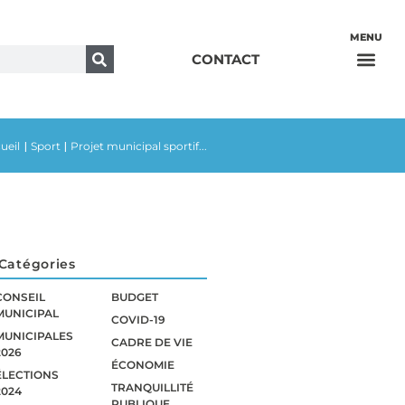
CONTACT
ueil
Sport
Projet municipal sportif...
|
|
Catégories
CONSEIL
BUDGET
MUNICIPAL
COVID-19
MUNICIPALES
CADRE DE VIE
2026
ÉCONOMIE
ÉLECTIONS
TRANQUILLITÉ
2024
PUBLIQUE