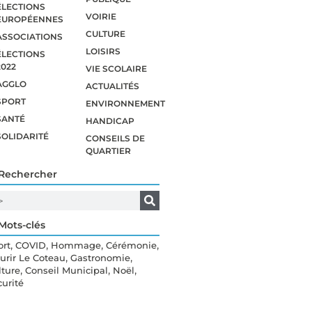
ÉLECTIONS
VOIRIE
EUROPÉENNES
CULTURE
ASSOCIATIONS
LOISIRS
ÉLECTIONS
2022
VIE SCOLAIRE
AGGLO
ACTUALITÉS
SPORT
ENVIRONNEMENT
SANTÉ
HANDICAP
SOLIDARITÉ
CONSEILS DE
QUARTIER
Rechercher
Mots-clés
,
,
,
,
ort
COVID
Hommage
Cérémonie
,
,
eurir Le Coteau
Gastronomie
,
,
,
lture
Conseil Municipal
Noël
curité