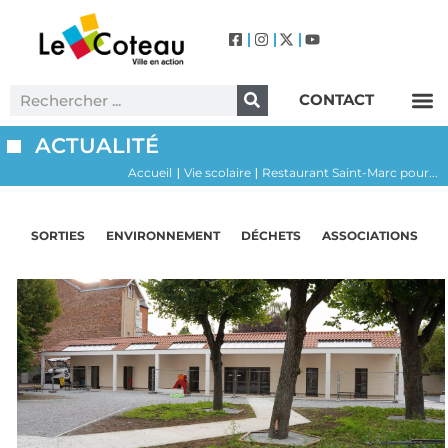
CONTACT
Label Villes et Villages Fleuris – Le Coteau (3 Fleurs)
ACTUALITÉ
Accueil
Vie scolaire
Restaurant Saint-Marc pour...
|
|
SORTIES
ENVIRONNEMENT
DÉCHETS
ASSOCIATIONS