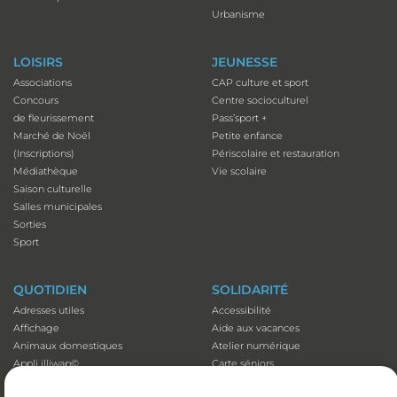
Urbanisme
LOISIRS
JEUNESSE
Associations
CAP culture et sport
Concours
Centre socioculturel
de fleurissement
Pass’sport +
Marché de Noël
Petite enfance
(Inscriptions)
Périscolaire et restauration
Médiathèque
Vie scolaire
Saison culturelle
Salles municipales
Sorties
Sport
QUOTIDIEN
SOLIDARITÉ
Adresses utiles
Accessibilité
Affichage
Aide aux vacances
Animaux domestiques
Atelier numérique
Appli illiwap©
Carte séniors
Cimetières
CCAS