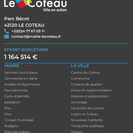
Parc Bécot
42120 LE COTEAU
+33(0)4 77 67 05 11
contact@mairie-lecoteau.fr
EFFORT BUDGÉTAIRE
1 164 514 €
MAIRIE
LA VILLE
Services municipaux
Canton du Coteau
Démarches en ligne
Commerce
Arrêtés et réglements
Conseils de quartier
Recrutements
Drone et réglementation
Carte d’identité,
Histoire et présentation
passeport
Jumelage
Élus
Les échos du Coteau
Élus
Logos Le Coteau
Conseil municipal
Nouveaux habitants
Budgets
Tranquillité publique
Marchés publics
Travaux