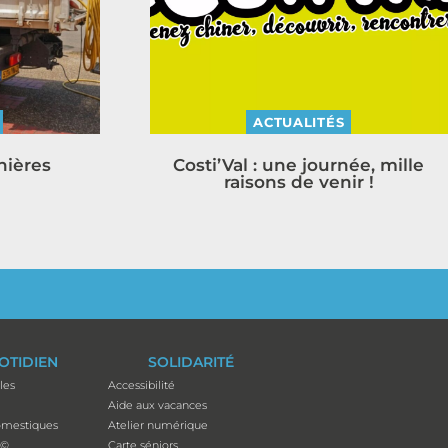
ACTUALITÉS
nières
Costi’Val : une journée, mille
raisons de venir !
OTIDIEN
SOLIDARITÉ
les
Accessibilité
Aide aux vacances
mestiques
Atelier numérique
p©
Carte séniors