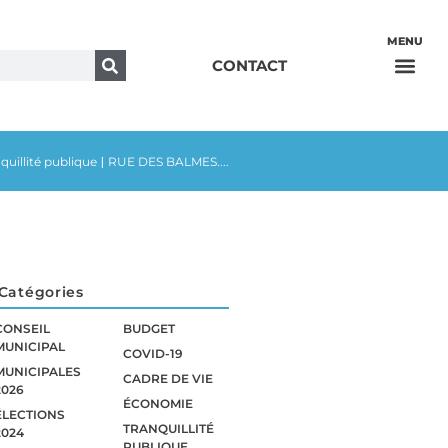
CONTACT
quillité publique
RUE DES BALMES....
|
Catégories
CONSEIL
BUDGET
MUNICIPAL
COVID-19
MUNICIPALES
CADRE DE VIE
2026
ÉCONOMIE
ÉLECTIONS
TRANQUILLITÉ
2024
PUBLIQUE