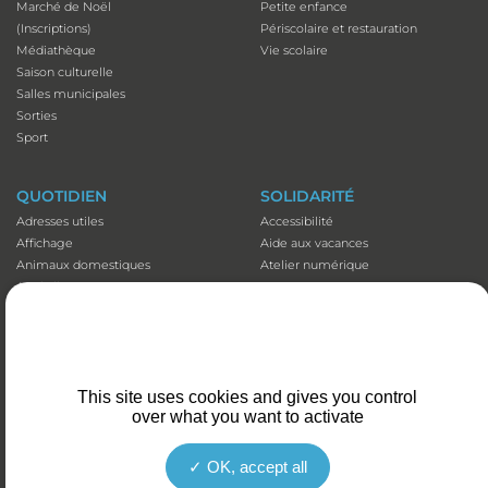
Marché de Noël
Petite enfance
(Inscriptions)
Périscolaire et restauration
Médiathèque
Vie scolaire
Saison culturelle
Salles municipales
Sorties
Sport
QUOTIDIEN
SOLIDARITÉ
Adresses utiles
Accessibilité
Affichage
Aide aux vacances
Animaux domestiques
Atelier numérique
Appli illiwap©
Carte séniors
Cimetières
CCAS
Déchets
Colis de Noël
Emploi
EHPAD et Foyer-résidence
Fibre optique
Mutuelles communales
This site uses cookies and gives you control
Marché
Plan canicule
over what you want to activate
Santé et prévention
Portage de repas
Stationnement
Transports
OK, accept all