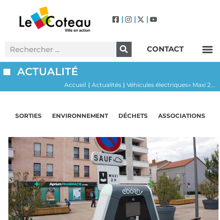
CONTACT
Label Villes et Villages Fleuris – Le Coteau (3 Fleurs)
ACTUALITÉ
Accueil
Actualités
Véhicules électriques« Maxi 2...
|
|
SORTIES
ENVIRONNEMENT
DÉCHETS
ASSOCIATIONS