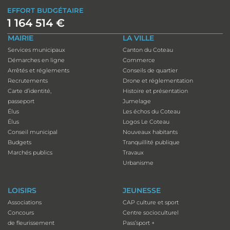
EFFORT BUDGÉTAIRE
1 164 514 €
MAIRIE
LA VILLE
Services municipaux
Canton du Coteau
Démarches en ligne
Commerce
Arrêtés et réglements
Conseils de quartier
Recrutements
Drone et réglementation
Carte d’identité,
Histoire et présentation
passeport
Jumelage
Élus
Les échos du Coteau
Élus
Logos Le Coteau
Conseil municipal
Nouveaux habitants
Budgets
Tranquillité publique
Marchés publics
Travaux
Urbanisme
LOISIRS
JEUNESSE
Associations
CAP culture et sport
Concours
Centre socioculturel
de fleurissement
Pass’sport +