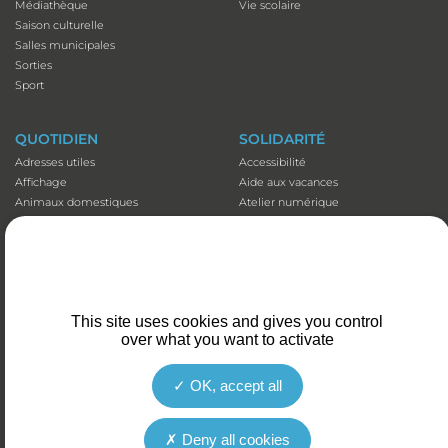
Médiathèque
Vie scolaire
Saison culturelle
Salles municipales
Sorties
Sport
QUOTIDIEN
SOLIDARITÉ
Adresses utiles
Accessibilité
Affichage
Aide aux vacances
Animaux domestiques
Atelier numérique
Appli illiwap©
Carte séniors
Cimetières
CCAS
Déchets
Colis de Noël
Emploi
EHPAD et Foyer-résidence
Fibre optique
Mutuelles communales
This site uses cookies and gives you control
Marché
Plan canicule
over what you want to activate
Santé et prévention
Portage de repas
Stationnement
Transports
OK, accept all
Deny all cookies
LES SERVICES DE LA VILLE DU COTEAU SONT ACCESSIBLES AUX