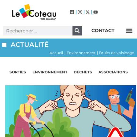
CONTACT
Label Villes et Villages Fleuris – Le Coteau (3 Fleurs)
ACTUALITÉ
Accueil
Environnement
Bruits de voisinage
|
|
SORTIES
ENVIRONNEMENT
DÉCHETS
ASSOCIATIONS