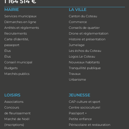
1 164 514 €
MAIRIE
LA VILLE
Services municipaux
Canton du Coteau
Démarches en ligne
Commerce
Arrêtés et réglements
Conseils de quartier
Recrutements
Drone et réglementation
Carte d’identité,
Histoire et présentation
passeport
Jumelage
Élus
Les échos du Coteau
Élus
Logos Le Coteau
Conseil municipal
Nouveaux habitants
Budgets
Tranquillité publique
Marchés publics
Travaux
Urbanisme
LOISIRS
JEUNESSE
Associations
CAP culture et sport
Concours
Centre socioculturel
de fleurissement
Pass’sport +
Marché de Noël
Petite enfance
(Inscriptions)
Périscolaire et restauration