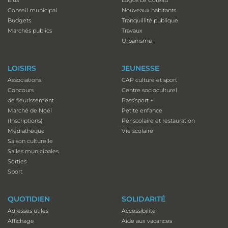
Conseil municipal
Nouveaux habitants
Budgets
Tranquillité publique
Marchés publics
Travaux
Urbanisme
LOISIRS
JEUNESSE
Associations
CAP culture et sport
Concours
Centre socioculturel
de fleurissement
Pass’sport +
Marché de Noël
Petite enfance
(Inscriptions)
Périscolaire et restauration
Médiathèque
Vie scolaire
Saison culturelle
Salles municipales
Sorties
Sport
QUOTIDIEN
SOLIDARITÉ
Adresses utiles
Accessibilité
Affichage
Aide aux vacances