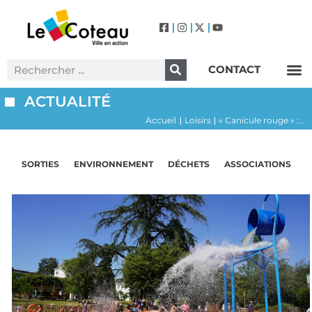
CONTACT
Label Villes et Villages Fleuris – Le Coteau (3 Fleurs)
ACTUALITÉ
Accueil
Loisirs
« Canicule rouge » :...
|
|
SORTIES
ENVIRONNEMENT
DÉCHETS
ASSOCIATIONS