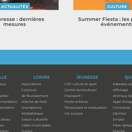
ACTUALITÉS
CULTURE
resse : dernières
Summer Fiesta : les
mesures
événement
ILLE
LOISIRS
JEUNESSE
QU
teau
Associations
CAP culture et sport
Adresses uti
Concours
Centre socioculturel
Affichage
artier
de fleurissement
Pass’sport +
Animaux do
ementation
Marché de Noël
Petite enfance
Appli illiwa
ésentation
(Inscriptions)
Périscolaire et restauration
Cimetières
Médiathèque
Vie scolaire
Déchets
Coteau
Saison culturelle
Emploi
eau
Salles municipales
Fibre optiq
tants
Sorties
Marché