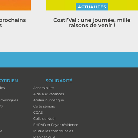
ACTUALITÉS
 prochains
Costi’Val : une journée, mille
s
raisons de venir !
OTIDIEN
SOLIDARITÉ
les
Accessibilité
Aide aux vacances
mestiques
Atelier numérique
p©
Carte séniors
CCAS
Colis de Noël
EHPAD et Foyer-résidence
ue
Mutuelles communales
Plan canicule