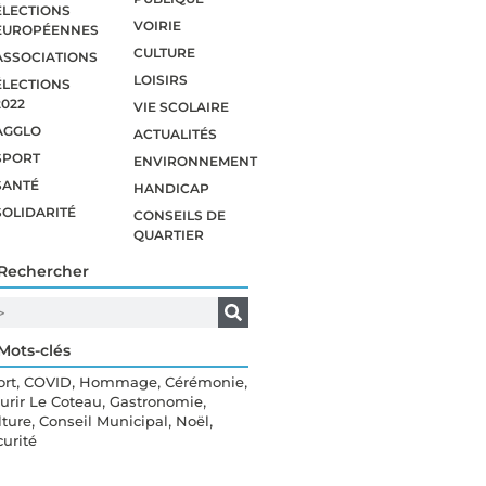
ÉLECTIONS
VOIRIE
EUROPÉENNES
CULTURE
ASSOCIATIONS
LOISIRS
ÉLECTIONS
2022
VIE SCOLAIRE
AGGLO
ACTUALITÉS
SPORT
ENVIRONNEMENT
SANTÉ
HANDICAP
SOLIDARITÉ
CONSEILS DE
QUARTIER
Rechercher
Mots-clés
,
,
,
,
ort
COVID
Hommage
Cérémonie
,
,
eurir Le Coteau
Gastronomie
,
,
,
lture
Conseil Municipal
Noël
curité