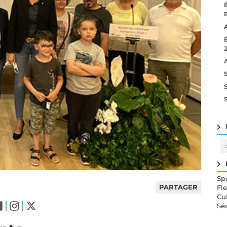
Sp
PARTAGER
Fl
Cu
Sé