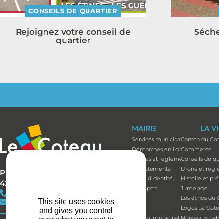
CONSEILS DE QUARTIER
Rejoignez votre conseil de
Séche
quartier
MAIRIE
LA V
Services municipaux
Canton du Co
Démarches en ligne
Commerce
Arrêtés et réglements
Conseils de qu
Recrutements
Drone et régl
Parc Bécot
Carte d’identité,
Histoire et pr
42120 LE COTEAU
passeport
Jumelage
+33(0)4 77 67 05 11
Élus
Les échos du 
This site uses cookies
contact@mairie-lecoteau.fr
Élus
Logos Le Cot
and gives you control
Conseil municipal
Nouveaux habi