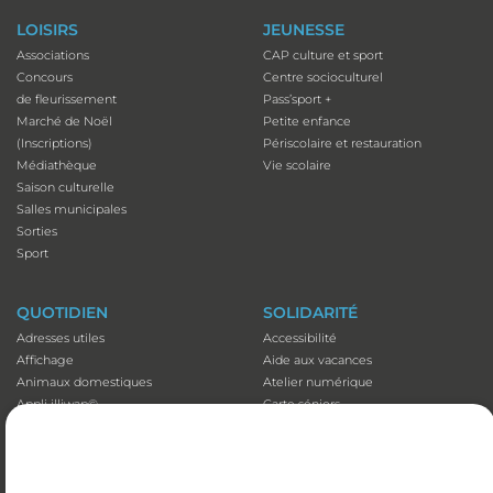
LOISIRS
JEUNESSE
Associations
CAP culture et sport
Concours
Centre socioculturel
de fleurissement
Pass’sport +
Marché de Noël
Petite enfance
(Inscriptions)
Périscolaire et restauration
Médiathèque
Vie scolaire
Saison culturelle
Salles municipales
Sorties
Sport
QUOTIDIEN
SOLIDARITÉ
Adresses utiles
Accessibilité
Affichage
Aide aux vacances
Animaux domestiques
Atelier numérique
Appli illiwap©
Carte séniors
Cimetières
CCAS
Déchets
Colis de Noël
Emploi
EHPAD et Foyer-résidence
Fibre optique
Mutuelles communales