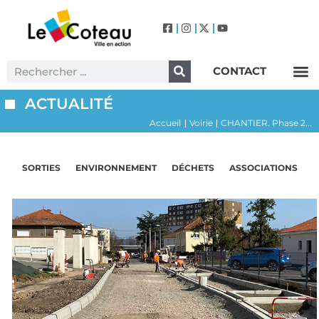
CONTACT
Label Villes et Villages Fleuris – Le Coteau (3 Fleurs)
ACTUALITÉ
Accueil
Voirie
CHANTIER. Phase 2...
|
|
SORTIES
ENVIRONNEMENT
DÉCHETS
ASSOCIATIONS