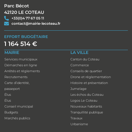
Parc Bécot
42120 LE COTEAU
+33(0)4 77 67 05 11
contact@mairie-lecoteau.fr
EFFORT BUDGÉTAIRE
1 164 514 €
MAIRIE
LA VILLE
Services municipaux
Canton du Coteau
Démarches en ligne
Commerce
Arrêtés et réglements
Conseils de quartier
Recrutements
Drone et réglementation
Carte d’identité,
Histoire et présentation
passeport
Jumelage
Élus
Les échos du Coteau
Élus
Logos Le Coteau
Conseil municipal
Nouveaux habitants
Budgets
Tranquillité publique
Marchés publics
Travaux
Urbanisme