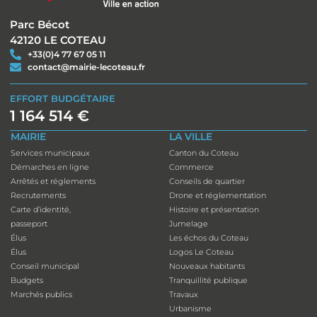
Parc Bécot
42120 LE COTEAU
+33(0)4 77 67 05 11
contact@mairie-lecoteau.fr
EFFORT BUDGÉTAIRE
1 164 514 €
MAIRIE
LA VILLE
Services municipaux
Canton du Coteau
Démarches en ligne
Commerce
Arrêtés et réglements
Conseils de quartier
Recrutements
Drone et réglementation
Carte d’identité,
Histoire et présentation
passeport
Jumelage
Élus
Les échos du Coteau
Élus
Logos Le Coteau
Conseil municipal
Nouveaux habitants
Budgets
Tranquillité publique
Marchés publics
Travaux
Urbanisme