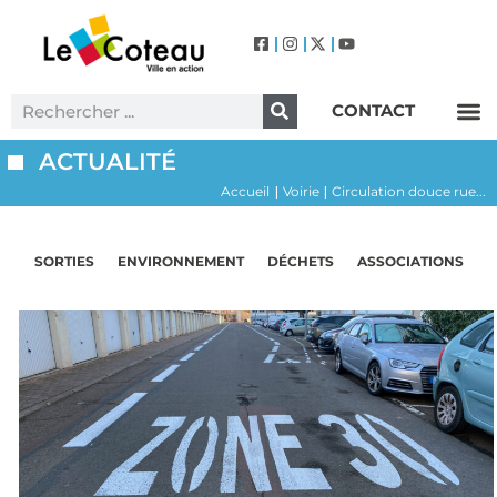
CONTACT
Label Villes et Villages Fleuris – Le Coteau (3 Fleurs)
ACTUALITÉ
Accueil
Voirie
Circulation douce rue...
|
|
SORTIES
ENVIRONNEMENT
DÉCHETS
ASSOCIATIONS