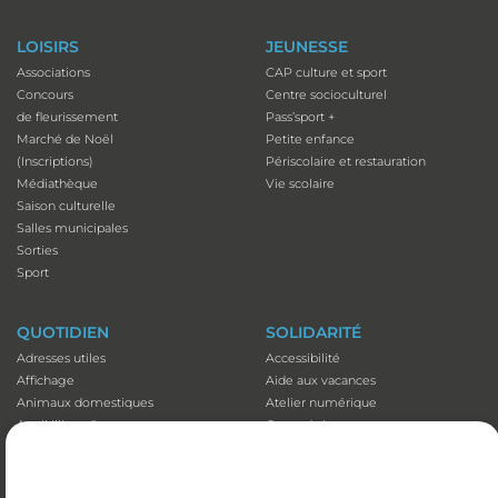
LOISIRS
JEUNESSE
Associations
CAP culture et sport
Concours
Centre socioculturel
de fleurissement
Pass’sport +
Marché de Noël
Petite enfance
(Inscriptions)
Périscolaire et restauration
Médiathèque
Vie scolaire
Saison culturelle
Salles municipales
Sorties
Sport
QUOTIDIEN
SOLIDARITÉ
Adresses utiles
Accessibilité
Affichage
Aide aux vacances
Animaux domestiques
Atelier numérique
Appli illiwap©
Carte séniors
Cimetières
CCAS
Déchets
Colis de Noël
Emploi
EHPAD et Foyer-résidence