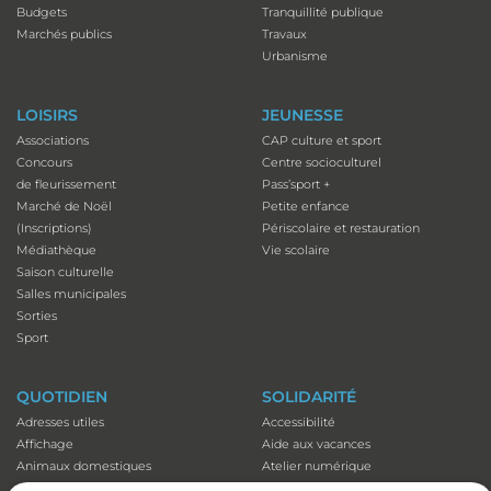
Budgets
Tranquillité publique
Marchés publics
Travaux
Urbanisme
LOISIRS
JEUNESSE
Associations
CAP culture et sport
Concours
Centre socioculturel
de fleurissement
Pass’sport +
Marché de Noël
Petite enfance
(Inscriptions)
Périscolaire et restauration
Médiathèque
Vie scolaire
Saison culturelle
Salles municipales
Sorties
Sport
QUOTIDIEN
SOLIDARITÉ
Adresses utiles
Accessibilité
Affichage
Aide aux vacances
Animaux domestiques
Atelier numérique
Appli illiwap©
Carte séniors