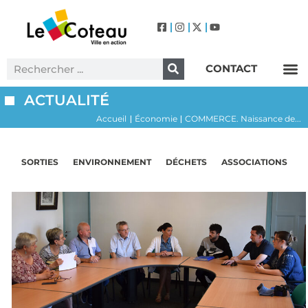
CONTACT
Label Villes et Villages Fleuris – Le Coteau (3 Fleurs)
ACTUALITÉ
Accueil
Économie
COMMERCE. Naissance de...
|
|
SORTIES
ENVIRONNEMENT
DÉCHETS
ASSOCIATIONS