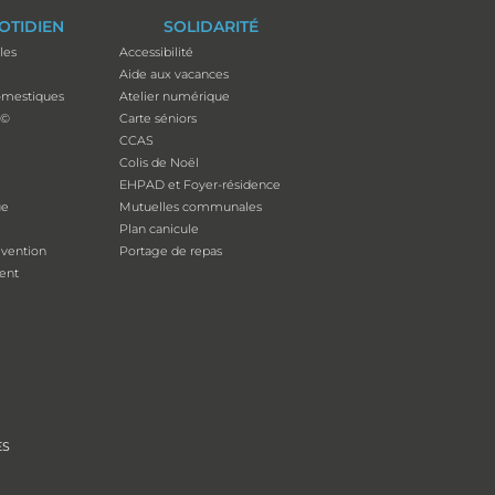
OTIDIEN
SOLIDARITÉ
les
Accessibilité
Aide aux vacances
mestiques
Atelier numérique
p©
Carte séniors
CCAS
Colis de Noël
EHPAD et Foyer-résidence
ue
Mutuelles communales
Plan canicule
évention
Portage de repas
ent
ES