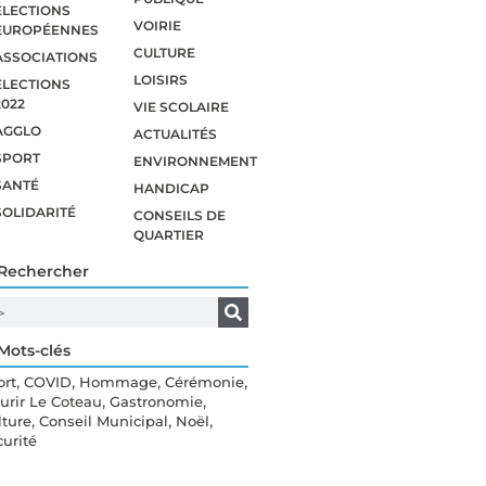
ÉLECTIONS
VOIRIE
EUROPÉENNES
CULTURE
ASSOCIATIONS
LOISIRS
ÉLECTIONS
2022
VIE SCOLAIRE
AGGLO
ACTUALITÉS
SPORT
ENVIRONNEMENT
SANTÉ
HANDICAP
SOLIDARITÉ
CONSEILS DE
QUARTIER
Rechercher
Mots-clés
,
,
,
,
ort
COVID
Hommage
Cérémonie
,
,
eurir Le Coteau
Gastronomie
,
,
,
lture
Conseil Municipal
Noël
curité