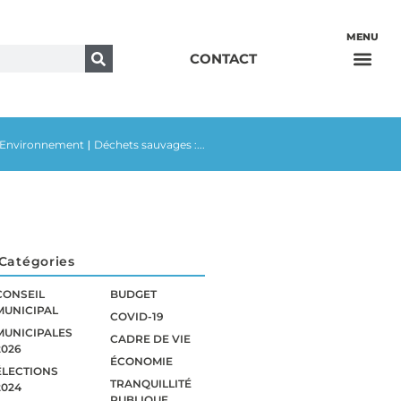
CONTACT
Environnement
Déchets sauvages :...
|
Catégories
CONSEIL
BUDGET
MUNICIPAL
COVID-19
MUNICIPALES
CADRE DE VIE
2026
ÉCONOMIE
ÉLECTIONS
TRANQUILLITÉ
2024
PUBLIQUE