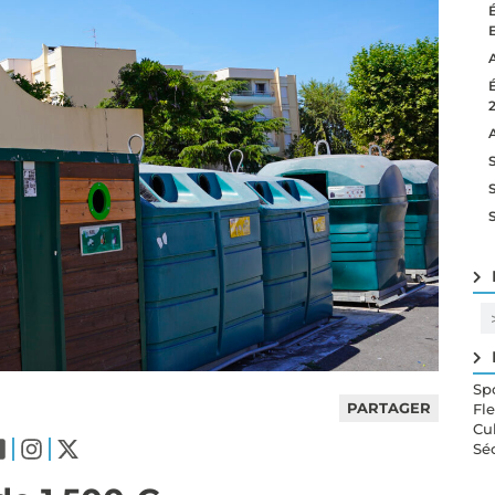
Sp
PARTAGER
Fl
Cu
Sé