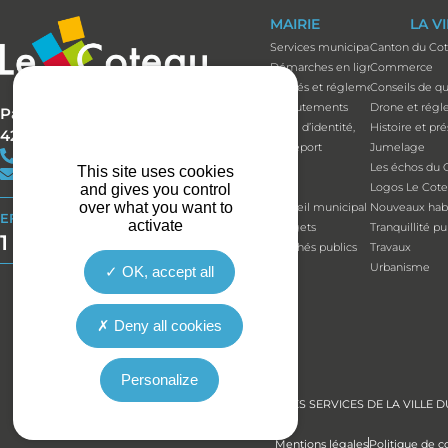
MAIRIE
LA V
Services municipaux
Canton du Co
Démarches en ligne
Commerce
Arrêtés et réglements
Conseils de qu
Recrutements
Drone et régl
Parc Bécot
Carte d’identité,
Histoire et pr
42120 LE COTEAU
passeport
Jumelage
+33(0)4 77 67 05 11
Élus
Les échos du 
This site uses cookies
contact@mairie-lecoteau.fr
Élus
Logos Le Cot
and gives you control
over what you want to
Conseil municipal
Nouveaux habi
EFFORT BUDGÉTAIRE
activate
Budgets
Tranquillité p
1 164 514 €
Marchés publics
Travaux
Urbanisme
OK, accept all
Deny all cookies
Personalize
LES SERVICES DE LA VILL
Mentions légales
Politique de co