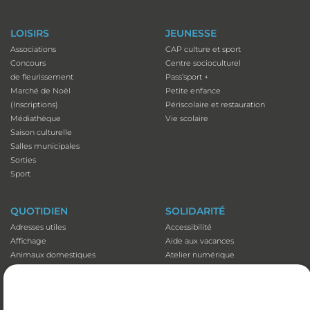
LOISIRS
JEUNESSE
Associations
CAP culture et sport
Concours
Centre socioculturel
de fleurissement
Pass’sport +
Marché de Noël
Petite enfance
(Inscriptions)
Périscolaire et restauration
Médiathèque
Vie scolaire
Saison culturelle
Salles municipales
Sorties
Sport
QUOTIDIEN
SOLIDARITÉ
Adresses utiles
Accessibilité
Affichage
Aide aux vacances
Animaux domestiques
Atelier numérique
Appli illiwap©
Carte séniors
Cimetières
CCAS
Déchets
Colis de Noël