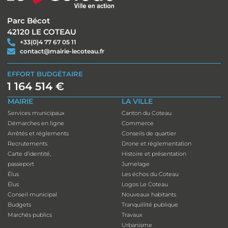
Parc Bécot
42120 LE COTEAU
+33(0)4 77 67 05 11
contact@mairie-lecoteau.fr
EFFORT BUDGÉTAIRE
1 164 514 €
MAIRIE
LA VILLE
Services municipaux
Canton du Coteau
Démarches en ligne
Commerce
Arrêtés et réglements
Conseils de quartier
Recrutements
Drone et réglementation
Carte d’identité,
Histoire et présentation
passeport
Jumelage
Élus
Les échos du Coteau
Élus
Logos Le Coteau
Conseil municipal
Nouveaux habitants
Budgets
Tranquillité publique
Marchés publics
Travaux
Urbanisme