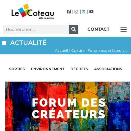
CONTACT
Label Villes et Villages Fleuris – Le Coteau (3 Fleurs)
ACTUALITÉ
Accueil
Culture
Forum des créateurs,...
|
|
SORTIES
ENVIRONNEMENT
DÉCHETS
ASSOCIATIONS