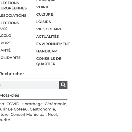
ÉLECTIONS
VOIRIE
EUROPÉENNES
CULTURE
ASSOCIATIONS
LOISIRS
ÉLECTIONS
2022
VIE SCOLAIRE
AGGLO
ACTUALITÉS
SPORT
ENVIRONNEMENT
SANTÉ
HANDICAP
SOLIDARITÉ
CONSEILS DE
QUARTIER
Rechercher
Mots-clés
,
,
,
,
ort
COVID
Hommage
Cérémonie
,
,
eurir Le Coteau
Gastronomie
,
,
,
lture
Conseil Municipal
Noël
curité