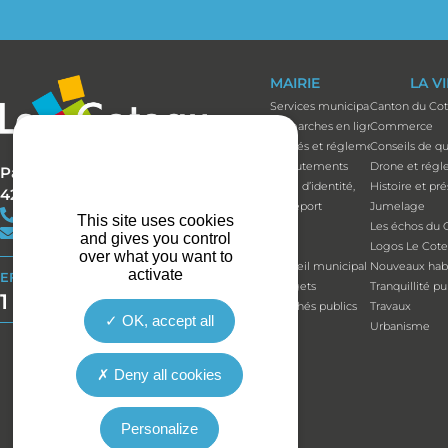
MAIRIE
LA V
Services municipaux
Canton du Co
Démarches en ligne
Commerce
Arrêtés et réglements
Conseils de qu
Recrutements
Drone et régl
Parc Bécot
Carte d’identité,
Histoire et pr
42120 LE COTEAU
passeport
Jumelage
+33(0)4 77 67 05 11
This site uses cookies
Élus
Les échos du 
contact@mairie-lecoteau.fr
and gives you control
Élus
Logos Le Cot
over what you want to
Conseil municipal
Nouveaux habi
activate
EFFORT BUDGÉTAIRE
Budgets
Tranquillité p
1 164 514 €
Marchés publics
Travaux
OK, accept all
Urbanisme
Deny all cookies
Personalize