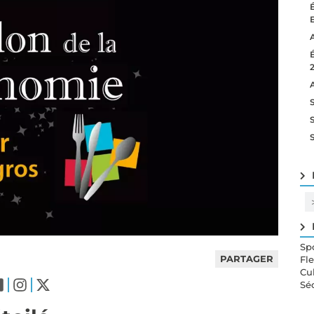
Sp
PARTAGER
Fl
Cu
Sé