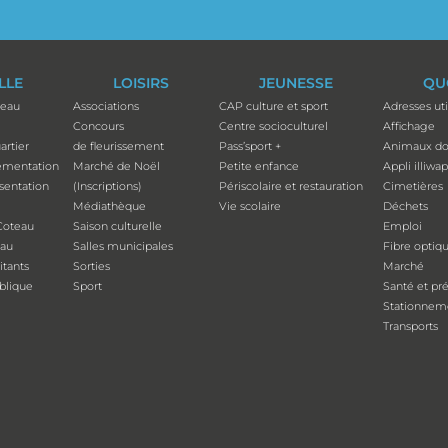
ILLE
LOISIRS
JEUNESSE
QU
teau
Associations
CAP culture et sport
Adresses uti
Concours
Centre socioculturel
Affichage
artier
de fleurissement
Pass’sport +
Animaux do
ementation
Marché de Noël
Petite enfance
Appli illiwa
ésentation
(Inscriptions)
Périscolaire et restauration
Cimetières
Médiathèque
Vie scolaire
Déchets
Coteau
Saison culturelle
Emploi
eau
Salles municipales
Fibre optiq
tants
Sorties
Marché
ublique
Sport
Santé et pr
Stationnem
Transports