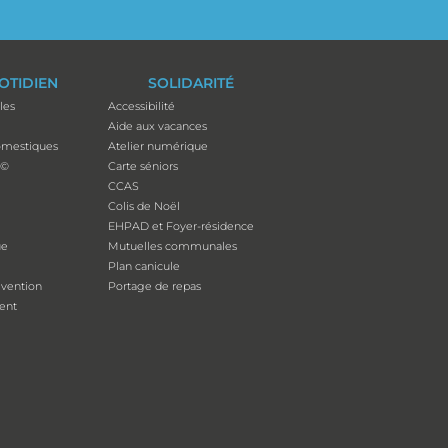
OTIDIEN
SOLIDARITÉ
les
Accessibilité
Aide aux vacances
mestiques
Atelier numérique
p©
Carte séniors
CCAS
Colis de Noël
EHPAD et Foyer-résidence
ue
Mutuelles communales
Plan canicule
évention
Portage de repas
ent