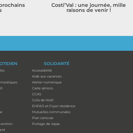
 prochains
Costi’Val : une journée, mille
s
raisons de venir !
OTIDIEN
SOLIDARITÉ
les
Accessibilité
Aide aux vacances
mestiques
Atelier numérique
p©
Carte séniors
CCAS
Colis de Noël
EHPAD et Foyer-résidence
ue
Mutuelles communales
Plan canicule
évention
Portage de repas
ent