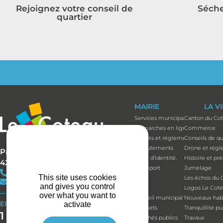
Rejoignez votre conseil de
Séche
quartier
MAIRIE
LA V
Services municipaux
Canton du Co
Démarches en ligne
Commerce
Arrêtés et réglements
Conseils de qu
Recrutements
Drone et régl
Parc Bécot
Carte d’identité,
Histoire et pr
42120 LE COTEAU
passeport
Jumelage
+33(0)4 77 67 05 11
This site uses cookies
Élus
Les échos du 
contact@mairie-lecoteau.fr
and gives you control
Élus
Logos Le Cot
over what you want to
Conseil municipal
Nouveaux habi
EFFORT BUDGÉTAIRE
activate
Budgets
Tranquillité p
1 164 514 €
Marchés publics
Travaux