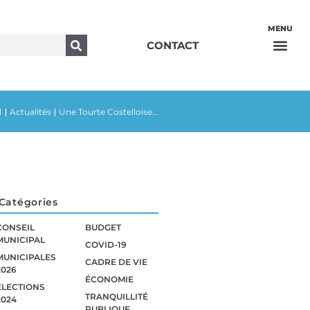
CONTACT
l
Actualités
Une Tourte Costelloise...
|
|
Catégories
CONSEIL
BUDGET
MUNICIPAL
COVID-19
MUNICIPALES
CADRE DE VIE
2026
ÉCONOMIE
ÉLECTIONS
TRANQUILLITÉ
2024
PUBLIQUE