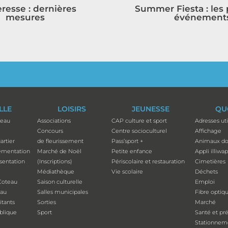
resse : dernières
Summer Fiesta : les
mesures
événement
ILLE
LOISIRS
JEUNESSE
QU
teau
Associations
CAP culture et sport
Adresses uti
Concours
Centre socioculturel
Affichage
artier
de fleurissement
Pass’sport +
Animaux do
ementation
Marché de Noël
Petite enfance
Appli illiwa
ésentation
(Inscriptions)
Périscolaire et restauration
Cimetières
Médiathèque
Vie scolaire
Déchets
Coteau
Saison culturelle
Emploi
eau
Salles municipales
Fibre optiq
tants
Sorties
Marché
ublique
Sport
Santé et pr
Stationnem