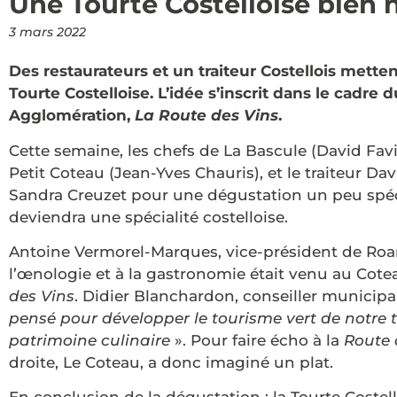
Une Tourte Costelloise bien 
3 mars 2022
Des restaurateurs et un traiteur Costellois mette
Tourte Costelloise. L’idée s’inscrit dans le cadre
Agglomération,
La Route des Vins
.
Cette semaine, les chefs de La Bascule (David Favi
Petit Coteau (Jean-Yves Chauris), et le traiteur Da
Sandra Creuzet pour une dégustation un peu spécia
deviendra une spécialité costelloise.
Antoine Vermorel-Marques, vice-président de Roa
l’œnologie et à la gastronomie était venu au Cote
des Vins
. Didier Blanchardon, conseiller municipal
pensé pour développer le tourisme vert de notre ter
patrimoine culinaire
». Pour faire écho à la
Route 
droite, Le Coteau, a donc imaginé un plat.