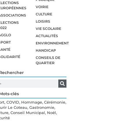
ÉLECTIONS
VOIRIE
EUROPÉENNES
CULTURE
ASSOCIATIONS
LOISIRS
ÉLECTIONS
2022
VIE SCOLAIRE
AGGLO
ACTUALITÉS
SPORT
ENVIRONNEMENT
SANTÉ
HANDICAP
SOLIDARITÉ
CONSEILS DE
QUARTIER
Rechercher
Mots-clés
,
,
,
,
ort
COVID
Hommage
Cérémonie
,
,
eurir Le Coteau
Gastronomie
,
,
,
lture
Conseil Municipal
Noël
curité