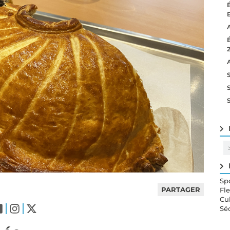
Sp
PARTAGER
Fl
Cu
Sé