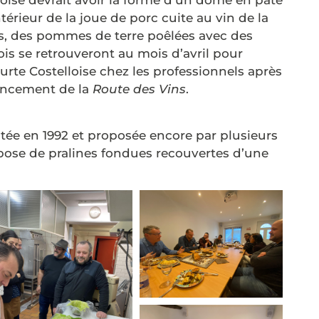
loise devrait avoir la forme d’un dôme en pâte
térieur de la joue de porc cuite au vin de la
es, des pommes de terre poêlées avec des
ois se retrouveront au mois d’avril pour
urte Costelloise chez les professionnels après
lancement de la
Route des Vins
.
ventée en 1992 et proposée encore par plusieurs
pose de pralines fondues recouvertes d’une