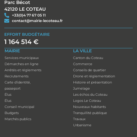
Parc Bécot
42120 LE COTEAU
+33(0)4 77 67 05 11
contact@mairie-lecoteau.fr
EFFORT BUDGÉTAIRE
1 164 514 €
MAIRIE
LA VILLE
Services municipaux
Canton du Coteau
Démarches en ligne
Commerce
Arrêtés et réglements
Conseils de quartier
Recrutements
Drone et réglementation
Carte d’identité,
Histoire et présentation
passeport
Jumelage
Élus
Les échos du Coteau
Élus
Logos Le Coteau
Conseil municipal
Nouveaux habitants
Budgets
Tranquillité publique
Marchés publics
Travaux
Urbanisme