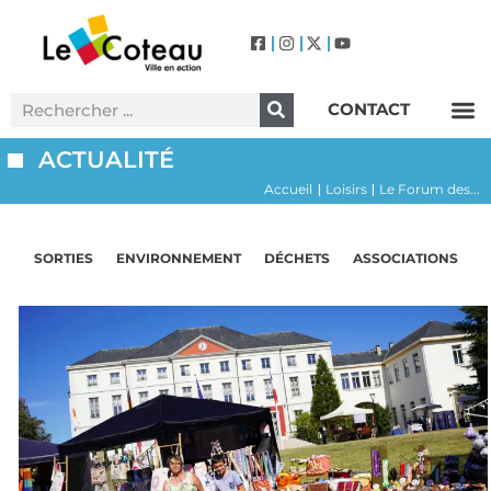
CONTACT
Label Villes et Villages Fleuris – Le Coteau (3 Fleurs)
ACTUALITÉ
Accueil
Loisirs
Le Forum des...
|
|
SORTIES
ENVIRONNEMENT
DÉCHETS
ASSOCIATIONS