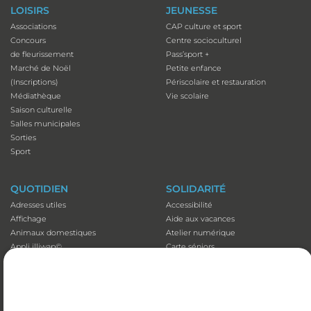
LOISIRS
JEUNESSE
Associations
CAP culture et sport
Concours
Centre socioculturel
de fleurissement
Pass’sport +
Marché de Noël
Petite enfance
(Inscriptions)
Périscolaire et restauration
Médiathèque
Vie scolaire
Saison culturelle
Salles municipales
Sorties
Sport
QUOTIDIEN
SOLIDARITÉ
Adresses utiles
Accessibilité
Affichage
Aide aux vacances
Animaux domestiques
Atelier numérique
Appli illiwap©
Carte séniors
Cimetières
CCAS
Déchets
Colis de Noël
Emploi
EHPAD et Foyer-résidence
Fibre optique
Mutuelles communales