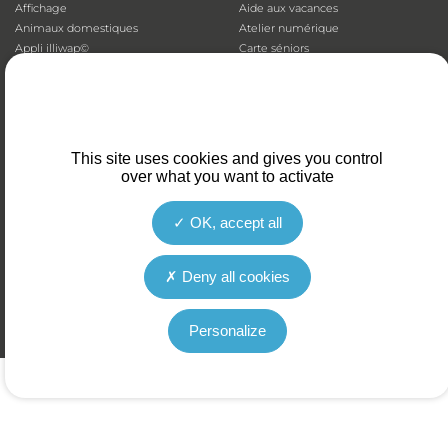
Affichage
Aide aux vacances
Animaux domestiques
Atelier numérique
Appli illiwap©
Carte séniors
Cimetières
CCAS
Déchets
Colis de Noël
Emploi
EHPAD et Foyer-résidence
Fibre optique
Mutuelles communales
Marché
Plan canicule
This site uses cookies and gives you control
Santé et prévention
Portage de repas
over what you want to activate
Stationnement
Transports
OK, accept all
LES SERVICES DE LA VILLE DU COTEAU SONT ACCESSIBLES AUX
Deny all cookies
PERSONNES SOURDES ET MALENTENDANTES
Mentions légales
Politique de confidentialité
Politique en matière de cookies
Personalize
Plan du site
Gestion des cookies