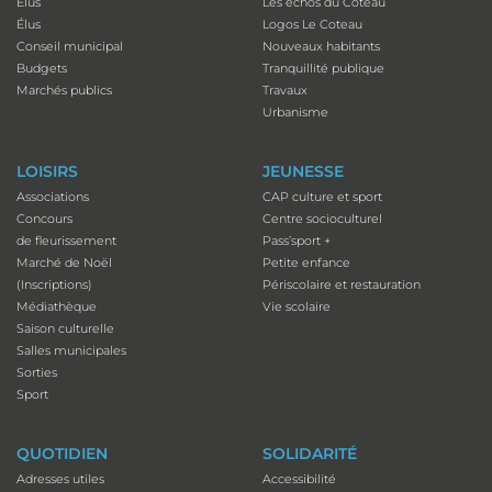
Élus
Les échos du Coteau
Élus
Logos Le Coteau
Conseil municipal
Nouveaux habitants
Budgets
Tranquillité publique
Marchés publics
Travaux
Urbanisme
LOISIRS
JEUNESSE
Associations
CAP culture et sport
Concours
Centre socioculturel
de fleurissement
Pass’sport +
Marché de Noël
Petite enfance
(Inscriptions)
Périscolaire et restauration
Médiathèque
Vie scolaire
Saison culturelle
Salles municipales
Sorties
Sport
QUOTIDIEN
SOLIDARITÉ
Adresses utiles
Accessibilité